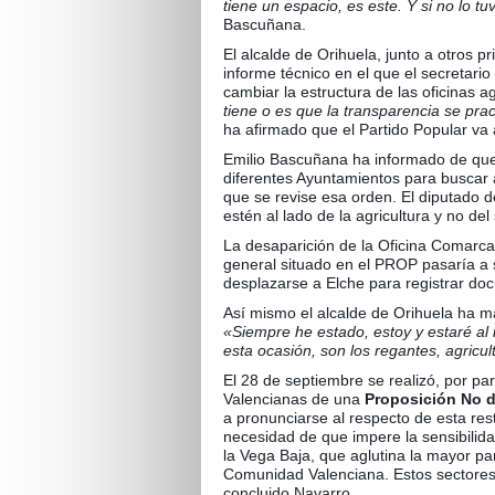
tiene un espacio, es este. Y si no lo t
Bascuñana.
El alcalde de Orihuela, junto a otros p
informe técnico en el que el secretar
cambiar la estructura de las oficinas ag
tiene o es que la transparencia se prac
ha afirmado que el Partido Popular va 
Emilio Bascuñana ha informado de que 
diferentes Ayuntamientos para buscar 
que se revise esa orden. El diputado d
estén al lado de la agricultura y no de
La desaparición de la Oficina Comarcal
general situado en el PROP pasaría a s
desplazarse a Elche para registrar do
Así mismo el alcalde de Orihuela ha 
«Siempre he estado, estoy y estaré al
esta ocasión, son los regantes, agricu
El 28 de septiembre se realizó, por part
Valencianas de una
Proposición No d
a pronunciarse al respecto de esta rest
necesidad de que impere la sensibilid
la Vega Baja, que aglutina la mayor pa
Comunidad Valenciana. Estos sectores 
concluido Navarro.