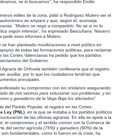
uviéramos, se lo buscamos”
, ha respondido Emilio
rimeros ediles de la zona, pidió a Rodríguez Mulero ver el
io autonómico se ampara y que, según él, aconseja
rarias.
“Mulero se negó a compartirlo. No sé si no lo
tica según interesa”,
ha expresado Bascuñana. Navarro
a pedir esos informes a Mulero.
se han planteado movilizaciones a nivel político en
apoyos de todas las formaciones políticas, para reclamar
e las Cortes Valencianas ha pedido que los partidos
l sectarismo del Gobierno.
 Agraria de Orihuela también conllevaría que el registro
er auxiliar, por lo que los ciudadanos tendrían que
cumentos principales.
manifestado su compromiso con los oriolanos asegurando:
 lado de mis vecinos para solucionar sus problemas; y en
ltores y ganaderos de la Vega Baja los afectados”.
e del Partido Popular, el registro en las Cortes
e Ley (PNL)
, en la que se instaba a los partidos políticos
ructuración de las oficinas agrarias. En ella se apela a la
ad, el compromiso y el sentido común con la Comarca de
rte del
sector agrícola (75%)
y
ganadero (90%)
de la
son fundamentales, como lo fueron en la crisis, ha