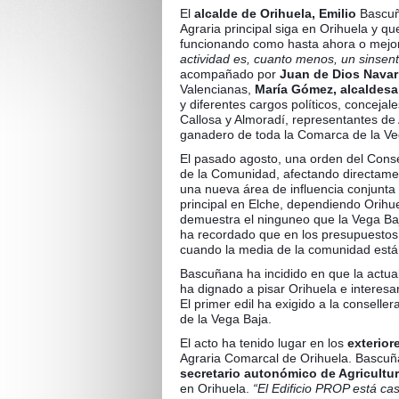
El
alcalde de Orihuela, Emilio
Bascuña
Agraria principal siga en Orihuela y qu
funcionando como hasta ahora o mejo
actividad es, cuanto menos, un sinsent
acompañado por
Juan de Dios Navarr
Valencianas,
María Gómez, alcaldesa
y diferentes cargos políticos, conceja
Callosa y Almoradí, representantes de
ganadero de toda la Comarca de la Ve
El pasado agosto, una orden del Consel
de la Comunidad, afectando directamen
una nueva área de influencia conjunta 
principal en Elche, dependiendo Orihu
demuestra el ninguneo que la Vega Baj
ha recordado que en los presupuestos
cuando la media de la comunidad está
Bascuñana ha incidido en que la actual
ha dignado a pisar Orihuela e interesa
El primer edil ha exigido a la conselle
de la Vega Baja.
El acto ha tenido lugar en los
exterior
Agraria Comarcal de Orihuela. Bascu
secretario autonómico de Agricultu
en Orihuela.
“El Edificio PROP está ca