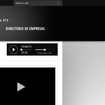
O
DIRECTORIO DE EMPRESAS
Onda15
00:00
Volume: 50