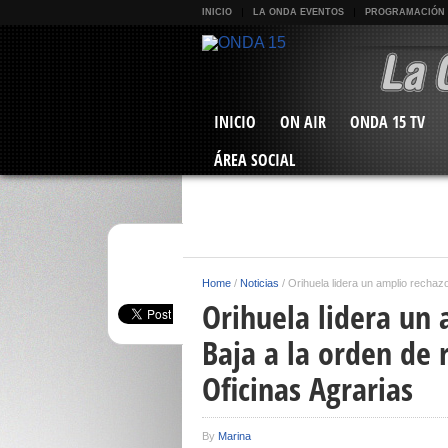
INICIO
LA ONDA EVENTOS
PROGRAMACIÓN
INICIO
ON AIR
ONDA 15 TV
ÁREA SOCIAL
Home
/
Noticias
/
Orihuela lidera un amplio rechazo
Orihuela lidera un 
Baja a la orden de 
Oficinas Agrarias
By
Marina