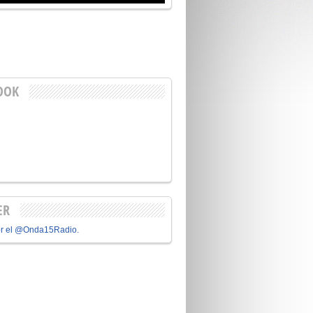
OOK
ER
or el @Onda15Radio.