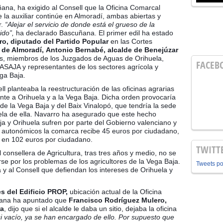
na, ha exigido al Consell que la Oficina Comarcal
e la auxiliar continúe en Almoradí, ambas abiertas y
r.
“Alejar el servicio de donde está el grueso de la
ido”,
ha declarado Bascuñana. El primer edil ha estado
o, diputado del Partido Popular
en las Cortes
 de Almoradí,
Antonio Bernabé, alcalde de Benejúzar
les, miembros de los Juzgados de Aguas de Orihuela,
FACEB
 ASAJA y representantes de los sectores agrícola y
ga Baja.
l planteaba la reestructuración de las oficinas agrarias
te a Orihuela y a la Vega Baja. Dicha orden provocaría
de la Vega Baja y del Baix Vinalopó, que tendría la sede
ela de ella. Navarro ha asegurado que este hecho
a y Orihuela sufren por parte del Gobierno valenciano y
 autonómicos la comarca recibe 45 euros por ciudadano,
 en 102 euros por ciudadano.
TWITT
 consellera de Agricultura, tras tres años y medio, no se
rse por los problemas de los agricultores de la Vega Baja.
Tweets p
ra y al Consell que defiendan los intereses de Orihuela y
es del Edificio PROP,
ubicación actual de la Oficina
ñana ha apuntado que
Francisco Rodríguez Mulero,
ra
, dijo que si el alcalde le daba un sitio, dejaba la oficina
si vacío, ya se han encargado de ello. Por supuesto que