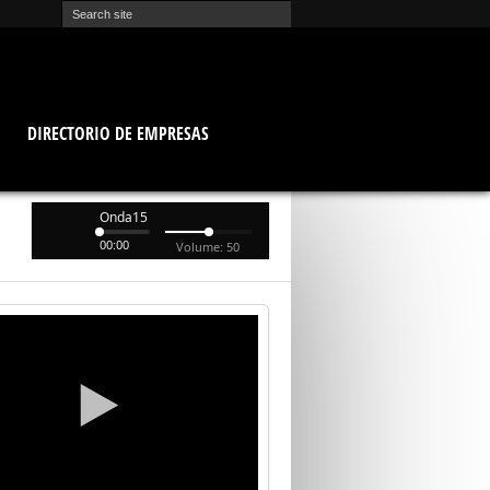
O
DIRECTORIO DE EMPRESAS
Onda15
00:00
Volume: 50