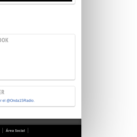
OOK
ER
or el @Onda15Radio.
Área Social