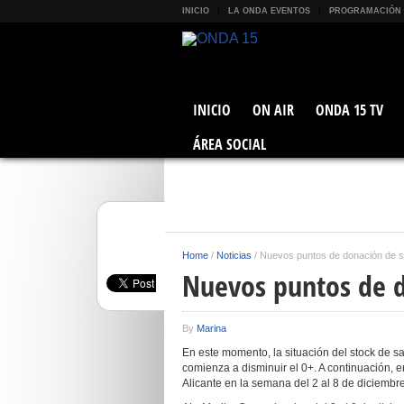
INICIO
LA ONDA EVENTOS
PROGRAMACIÓN
INICIO
ON AIR
ONDA 15 TV
ÁREA SOCIAL
Home
/
Noticias
/
Nuevos puntos de donación de 
Nuevos puntos de 
By
Marina
En este momento, la situación del stock de sa
comienza a disminuir el 0+. A continuación, 
Alicante en la semana del 2 al 8 de diciembr