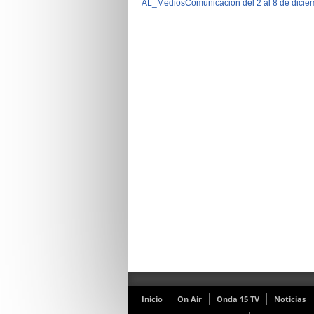
AL_MediosComunicacion del 2 al 8 de dicie
Inicio
On Air
Onda 15 TV
Noticias