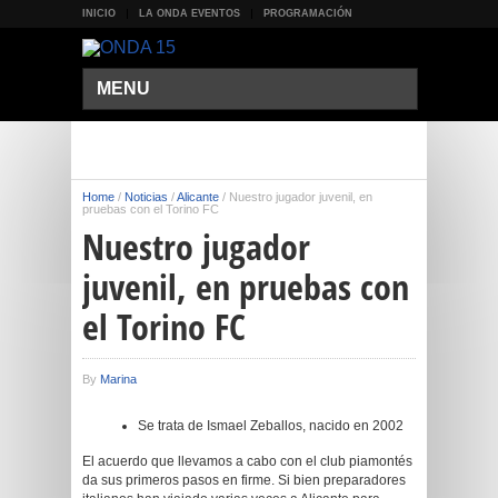
INICIO
LA ONDA EVENTOS
PROGRAMACIÓN
MENU
Home
/
Noticias
/
Alicante
/
Nuestro jugador juvenil, en
pruebas con el Torino FC
Nuestro jugador
juvenil, en pruebas con
el Torino FC
By
Marina
Se trata de Ismael Zeballos, nacido en 2002
El acuerdo que llevamos a cabo con el club piamontés
da sus primeros pasos en firme. Si bien preparadores