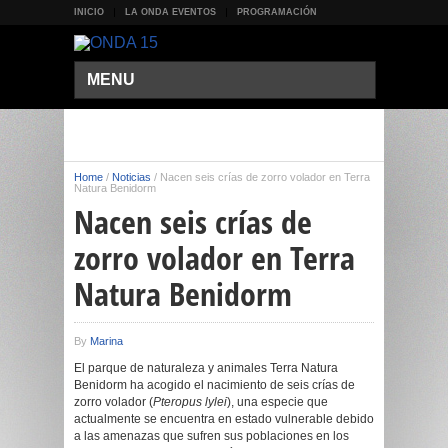
INICIO
LA ONDA EVENTOS
PROGRAMACIÓN
MENU
Home
/
Noticias
/
Nacen seis crías de zorro volador en Terra
Natura Benidorm
Nacen seis crías de
zorro volador en Terra
Natura Benidorm
By
Marina
El parque de naturaleza y animales Terra Natura
Benidorm ha acogido el nacimiento de seis crías de
zorro volador (
Pteropus lylei
), una especie que
actualmente se encuentra en estado vulnerable debido
a las amenazas que sufren sus poblaciones en los