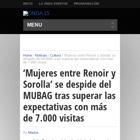
INICIO
LA ONDA EVENTOS
PROGRAMACIÓN
MENU
Home
/
Noticias
/
Cultura
/
‘Mujeres entre Renoir y Sorolla’ se
despide del MUBAG tras superar las expectativas con más
de 7.000 visitas
‘Mujeres entre Renoir y
Sorolla’ se despide del
MUBAG tras superar las
expectativas con más
de 7.000 visitas
By
Marina