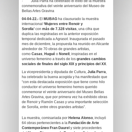
· Julia Parra ha celebrado el éxito de la muestra
conmemorativa del veinte aniversario del Museo de
Bellas Artes Gravina
04-04-22.-
El
MUBAG
ha clausurado la muestra
internacional
‘Mujeres entre Renoir y
Sorolla’
con
más de 7.328 visitas
, una cifra que
duplica las registradas en la anterior exposición
temporal dedicada a Agrasot. Inaugurada el pasado
mes de diciembre, la propuesta ha reunido en Alicante
alrededor de 70 obras de grandes artistas,
como
Casas
,
Hugué
o
Nonell
, inspiradas en el
universo femenino a través de los
grandes cambios
sociales de finales del siglo XIX y principios del XX
.
La vicepresidenta y diputada de Cultura,
Julia Parra
,
ha celebrado la buena acogida y ha manifestado que
“con esta destacada exposición que tiene como hilo
conductor el universo femenino hemos querido
conmemorar el veinte aniversario del Museo Bellas
Artes Gravina, que por primera vez ha exhibido obras
de Renoir y Ramón Casas y una importante selección
de Sorolla, entre otros grandes artistas”.
La muestra, comisariada por
Helena Alonso
, incluyó
64 obras pertenecientes a la
Fundación de Arte
Contemporáneo Fran Daurel
y siete procedentes