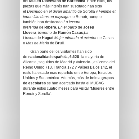
del
Museo Diocesano de Barcelona
. Entre ellas, las
piezas que más interés han suscitado han sido
el
Desnudo en el diván amarillo
de Sorolla y
Femme et
jeune fille dans un paysage
de Renoir, aunque
también han destacado
La lectura
preferida
de
Ribera
,
En el palco
de
Josep
Llovera
,
Invierno
de
Ramón Casas
,
La
Llovera
de
Hugué
,
Mujer mirando al exterior
de Casas
o
Mes de María
de
Brull
.
Gran parte de los visitantes han sido
de
nacionalidad española, 6.628
-la mayoría de
Alicante, seguidos de Madrid y Valencia-, así como del
Reino Unido 718, Francia 172 y Países Bajos 142, el
resto ha estado más repartido entre Europa, Estados
Unidos y Sudamérica. Además, más de treinta
grupos
de escolares
se han acercado hasta el MUBAG
durante estos cuatro meses para visitar ‘Mujeres entre
Renoir y Sorolla’.