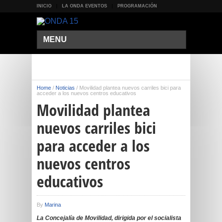
INICIO
LA ONDA EVENTOS
PROGRAMACIÓN
MENU
Home
/
Noticias
/
Movilidad plantea nuevos carriles bici para
acceder a los nuevos centros educativos
Movilidad plantea
nuevos carriles bici
para acceder a los
nuevos centros
educativos
By
Marina
La Concejalía de Movilidad, dirigida por el socialista