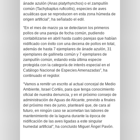
ánade azulón (Anas platyrhynchos) o el zampullín
común (Tachybaptus ruficollis), especies de aves
acuáticas que se reproducen en esta zona húmeda de
origen artificial”, ha señalado el edil.
“En el mes de marzo ya se detectaron los primeros
pollos de una pareja de focha común, pudiendo
contabilizarse en abril hasta cuatro parejas que habían
nidificado con éxito con una decena de pollos en total,
además de hasta 7 ejemplares de ánade azulón, 31
ejemplares de gallineta común y 7 ejemplares de
zampullín común, estando esta última especie
protegida con la categoría de interés especial en el
Catálogo Nacional de Especies Amenazadas”, ha
continuado el regidor.
“Vamos a remitir un escrito al actual concejal de Medio
Ambiente, Israel Cortés, para que tenga conocimiento
oficial de nuestra denuncia, y en el próximo consejo de
administración de Aguas de Alicante, previsto a finales
del próximo mes de junio, plantearé que, de cara al
futuro, en ningún caso se acometan las labores de
mantenimiento de la laguna durante la época de
nidificación de las aves ligadas a este singular
humedal artificial”, ha concluido Miguel Ángel Pavón.