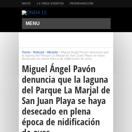
INICIO
LA ONDA EVENTOS
PROGRAMACIÓN
MENU
Home
/
Noticias
/
Alicante
/
Miguel Ángel Pavón denuncia que
la laguna del Parque La Marjal de San Juan Playa se haya
desecado en plena época de nidificación de aves
Miguel Ángel Pavón
denuncia que la laguna
del Parque La Marjal de
San Juan Playa se haya
desecado en plena
época de nidificación