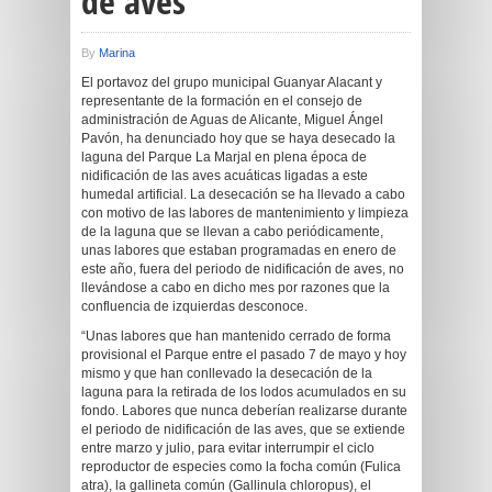
de aves
By
Marina
El portavoz del grupo municipal Guanyar Alacant y
representante de la formación en el consejo de
administración de Aguas de Alicante, Miguel Ángel
Pavón, ha denunciado hoy que se haya desecado la
laguna del Parque La Marjal en plena época de
nidificación de las aves acuáticas ligadas a este
humedal artificial. La desecación se ha llevado a cabo
con motivo de las labores de mantenimiento y limpieza
de la laguna que se llevan a cabo periódicamente,
unas labores que estaban programadas en enero de
este año, fuera del periodo de nidificación de aves, no
llevándose a cabo en dicho mes por razones que la
confluencia de izquierdas desconoce.
“Unas labores que han mantenido cerrado de forma
provisional el Parque entre el pasado 7 de mayo y hoy
mismo y que han conllevado la desecación de la
laguna para la retirada de los lodos acumulados en su
fondo. Labores que nunca deberían realizarse durante
el periodo de nidificación de las aves, que se extiende
entre marzo y julio, para evitar interrumpir el ciclo
reproductor de especies como la focha común (Fulica
atra), la gallineta común (Gallinula chloropus), el