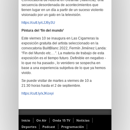
Convocatoria de Autoría en Ultramar (Valencia). una
secuencia desordenada de acontecimientos que
tienen lugar en un día a partir de un suceso violento
visionado por un gato en la televisión.
https://cutt.ly/cJJ6y3U
Pintura del ‘fin del mundo’
Este viernes 10 se inaugura en Las Cigarreras la
exposición gratuita del artista seleccionado en la
convocatoria BuiltBlanc 2022, Fermín Jiménez Landa:
“Fin del Mundo etc.…”. La materia de trabajo de esta
exposición es el tiempo futuro. Definible en negativo -
lo que no ha pasado-, lo venidero se sospecha en
base a una experiencia subjetiva de lo que ya hemos
vivido.
Se puede visitar de martes a viernes de 10 a
21:30 horas hasta el 2 de septiembre.
https://cutt.ly/xJKoxyi
Inicio
On Air
Onda 15 TV
Noticias
Deportes
Podcast
Programación