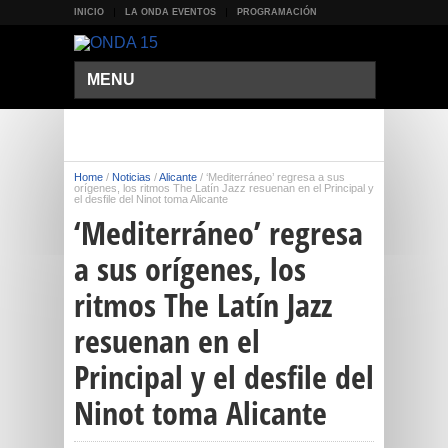
INICIO
LA ONDA EVENTOS
PROGRAMACIÓN
MENU
Home
/
Noticias
/
Alicante
/
‘Mediterráneo’ regresa a sus
orígenes, los ritmos The Latín Jazz resuenan en el Principal y
el desfile del Ninot toma Alicante
‘Mediterráneo’ regresa
a sus orígenes, los
ritmos The Latín Jazz
resuenan en el
Principal y el desfile del
Ninot toma Alicante