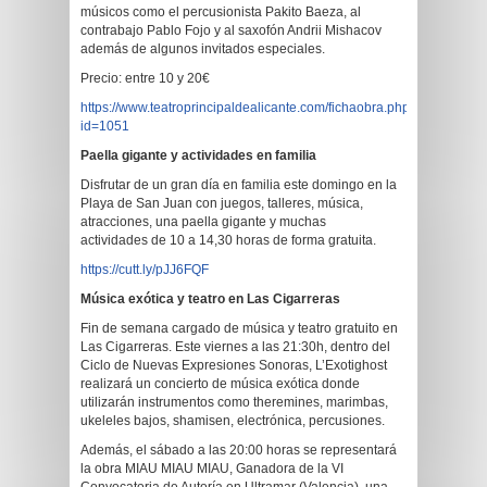
músicos como el percusionista Pakito Baeza, al
contrabajo Pablo Fojo y al saxofón Andrii Mishacov
además de algunos invitados especiales.
Precio: entre 10 y 20€
https://www.teatroprincipaldealicante.com/fichaobra.php?
id=1051
Paella gigante y actividades
en familia
Disfrutar de un gran día en familia este domingo en la
Playa de San Juan con juegos, talleres, música,
atracciones, una paella gigante y muchas
actividades de 10 a 14,30 horas de forma gratuita.
https://cutt.ly/pJJ6FQF
Música exótica y teatro en Las Cigarreras
Fin de semana cargado de música y teatro gratuito en
Las Cigarreras. Este viernes a las 21:30h, dentro del
Ciclo de Nuevas Expresiones Sonoras, L’Exotighost
realizará un concierto de música exótica donde
utilizarán instrumentos como theremines, marimbas,
ukeleles bajos, shamisen, electrónica, percusiones.
Además, el sábado a las 20:00 horas se representará
la obra MIAU MIAU MIAU, Ganadora de la VI