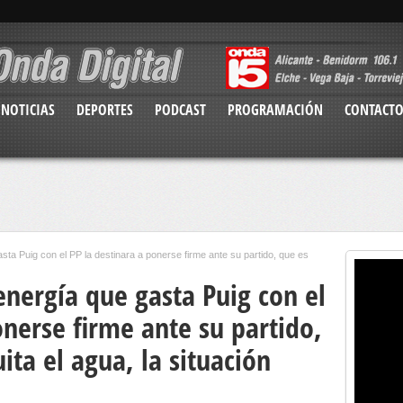
NOTICIAS
DEPORTES
PODCAST
PROGRAMACIÓN
CONTACT
sta Puig con el PP la destinara a ponerse firme ante su partido, que es
energía que gasta Puig con el
onerse firme ante su partido,
ita el agua, la situación