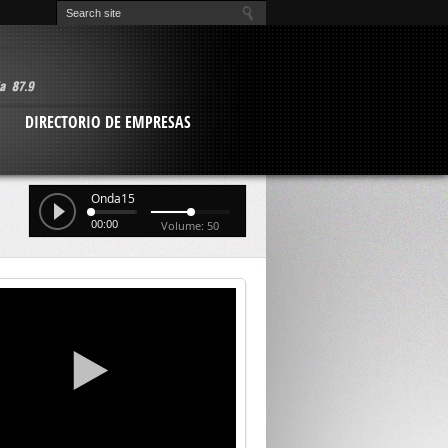
O
DIRECTORIO DE EMPRESAS
Onda15
00:00
Volume: 50