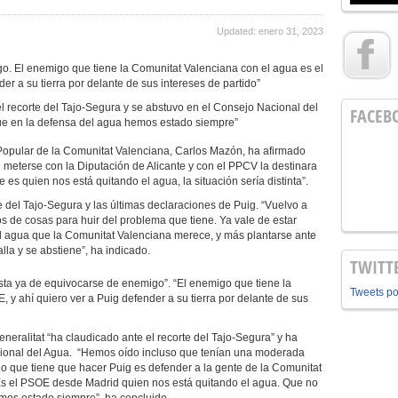
Updated: enero 31, 2023
o. El enemigo que tiene la Comunitat Valenciana con el agua es el
er a su tierra por delante de sus intereses de partido”
el recorte del Tajo-Segura y se abstuvo en el Consejo Nacional del
FACEB
ue en la defensa del agua hemos estado siempre”
 Popular de la Comunitat Valenciana, Carlos Mazón, ha afirmado
n meterse con la Diputación de Alicante y con el PPCV la destinara
e es quien nos está quitando el agua, la situación sería distinta”.
 del Tajo-Segura y las últimas declaraciones de Puig. “Vuelvo a
s de cosas para huir del problema que tiene. Ya vale de estar
l agua que la Comunitat Valenciana merece, y más plantarse ante
la y se abstiene”, ha indicado.
TWITT
ta ya de equivocarse de enemigo”. “El enemigo que tiene la
Tweets p
 y ahí quiero ver a Puig defender a su tierra por delante de sus
neralitat “ha claudicado ante el recorte del Tajo-Segura” y ha
ional del Agua. “Hemos oído incluso que tenían una moderada
. Lo que tiene que hacer Puig es defender a la gente de la Comunitat
 Es el PSOE desde Madrid quien nos está quitando el agua. Que no