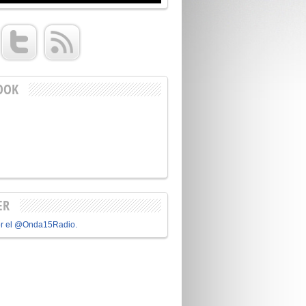
OOK
ER
or el @Onda15Radio.