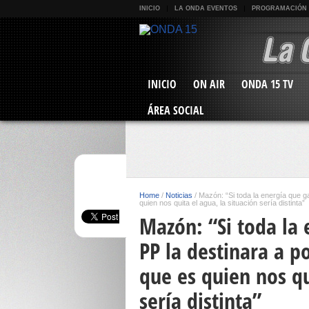
INICIO
LA ONDA EVENTOS
PROGRAMACIÓN
INICIO
ON AIR
ONDA 15 TV
ÁREA SOCIAL
Home
/
Noticias
/
Mazón: “Si toda la energía que ga
quien nos quita el agua, la situación sería distinta”
Mazón: “Si toda la 
PP la destinara a p
que es quien nos qu
sería distinta”