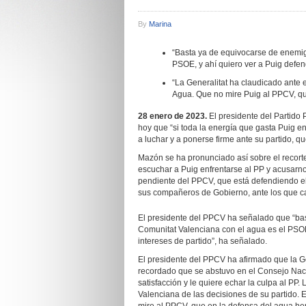
By
Marina
“Basta ya de equivocarse de enemig
PSOE, y ahí quiero ver a Puig defend
“La Generalitat ha claudicado ante 
Agua. Que no mire Puig al PPCV, q
28 enero de 2023.
El presidente del Partido
hoy que “si toda la energía que gasta Puig e
a luchar y a ponerse firme ante su partido, qu
Mazón se ha pronunciado así sobre el recorte
escuchar a Puig enfrentarse al PP y acusarno
pendiente del PPCV, que está defendiendo e
sus compañeros de Gobierno, ante los que cal
El presidente del PPCV ha señalado que “bas
Comunitat Valenciana con el agua es el PSOE,
intereses de partido”, ha señalado.
El presidente del PPCV ha afirmado que la Ge
recordado que se abstuvo en el Consejo Nac
satisfacción y le quiere echar la culpa al PP
Valenciana de las decisiones de su partido.