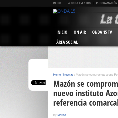
INICIO
LA ONDA EVENTOS
PROGRAMACIÓN
INICIO
ON AIR
ONDA 15 TV
ÁREA SOCIAL
Home
/
Noticias
/
Mazón se compromete a que Petrer
Mazón se comprome
nuevo instituto Azo
referencia comarca
By
Marina