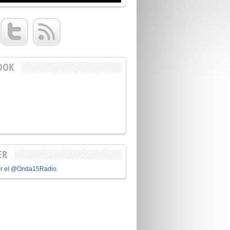
OOK
ER
or el @Onda15Radio.