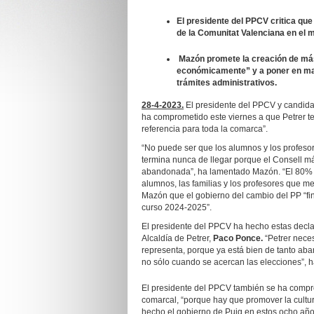
El presidente del PPCV critica que 
de la Comunitat Valenciana en el
Mazón promete la creación de más
económicamente” y a poner en marc
trámites administrativos.
28-4-2023.
El presidente del PPCV y candidat
ha comprometido este viernes a que Petrer te
referencia para toda la comarca”.
“No puede ser que los alumnos y los profeso
termina nunca de llegar porque el Consell má
abandonada”, ha lamentado Mazón. “El 80% del
alumnos, las familias y los profesores que m
Mazón que el gobierno del cambio del PP “fina
curso 2024-2025”.
El presidente del PPCV ha hecho estas declar
Alcaldía de Petrer,
Paco Ponce.
“Petrer nece
representa, porque ya está bien de tanto a
no sólo cuando se acercan las elecciones”, 
El presidente del PPCV también se ha compro
comarcal, “porque hay que promover la cultu
hecho el gobierno de Puig en estos ocho años