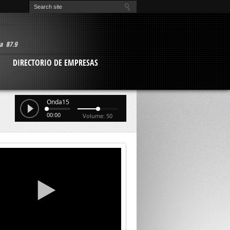
O
DIRECTORIO DE EMPRESAS
Onda15
00:00
Volume: 50