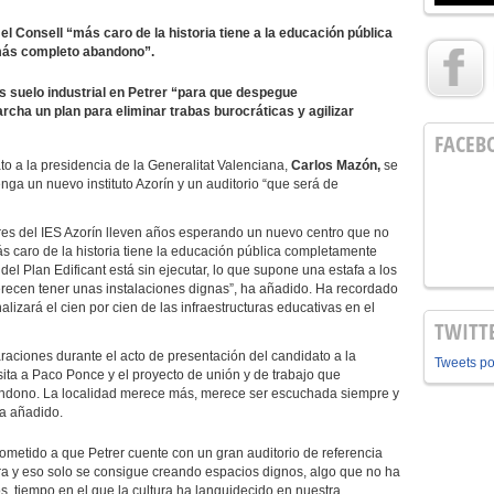
el Consell “más caro de la historia tiene a la educación pública
 más completo abandono”.
 suelo industrial en Petrer “para que despegue
ha un plan para eliminar trabas burocráticas y agilizar
FACEB
o a la presidencia de la Generalitat Valenciana,
Carlos Mazón,
se
nga un nuevo instituto Azorín y un auditorio “que será de
res del IES Azorín lleven años esperando un nuevo centro que no
s caro de la historia tiene la educación pública completamente
 Plan Edificant está sin ejecutar, lo que supone una estafa a los
erecen tener unas instalaciones dignas”, ha añadido. Ha recordado
lizará el cien por cien de las infraestructuras educativas en el
TWITT
aciones durante el acto de presentación del candidato a la
Tweets p
sita a Paco Ponce y el proyecto de unión y de trabajo que
bandono. La localidad merece más, merece ser escuchada siempre y
ha añadido.
metido a que Petrer cuente con un gran auditorio de referencia
ra y eso solo se consigue creando espacios dignos, algo que no ha
, tiempo en el que la cultura ha languidecido en nuestra