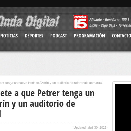
NOTICIAS
DEPORTES
PODCAST
PROGRAMACIÓN
CONTACT
 tenga un nuevo instituto Azorín y un auditorio de referencia comarcal
te a que Petrer tenga un
rín y un auditorio de
l
Updated: abril 30, 2023