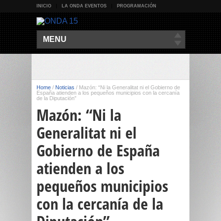
INICIO
LA ONDA EVENTOS
PROGRAMACIÓN
MENU
Home
/
Noticias
/
Mazón: “Ni la Generalitat ni el Gobierno de
España atienden a los pequeños municipios con la cercanía
de la Diputación”
Mazón: “Ni la
Generalitat ni el
Gobierno de España
atienden a los
pequeños municipios
con la cercanía de la