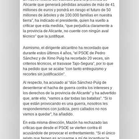
Alicante que generará pérdidas anuales de más de 41
millones de euros y pondrá en riesgo el futuro de 50
millones de árboles y de 100.000 familias en nuestra
tierra”, ha indicado el presidente, quien ha vuelto a
criticar que esta medida, “que perjudica claramente a
la provincia de Alicante, no cuente con ningún aval
técnico” que la justifique.
Asimismo, el dirigente alicantino ha recordado que
durante estos últimos 4 años, “el PSOE de Pedro
Sánchez y de Ximo Puig ha recortado 20 veces, sin
criterios técnicos, el trasvase Tajo-Segura”, por lo que
ha pedido que se acabe “con tanto entreguismo y
recortes sin justificación”.
Al respecto, ha acusado al “dúo Sánchez-Puig de
desenterrar el hacha de guerra contra los intereses y
los derechos de la provincia de Alicante” y ha advertido
que, ante ello, “vamos a dar todas las batallas”. “Si lo
que están provocando es una guerra, nosotros les
responderemos con justicia, pero callados no nos
vamos a quedar”, ha añadido.
En esta misma dirección, Mazón ha rechazado las
críticas que desde el PSOE se vierten contra él
acusándole de provocar el enfrentamiento. “Si el único
relato que tienen es acusarme a mí de incentivar la