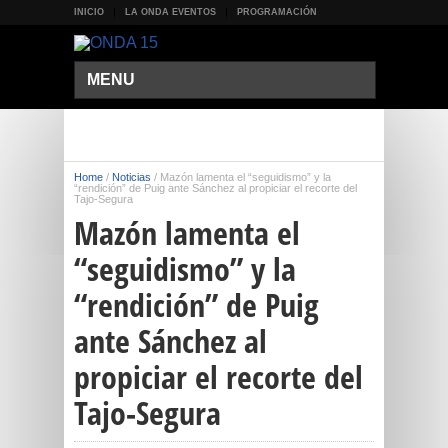
INICIO
LA ONDA EVENTOS
PROGRAMACIÓN
MENU
Home
/
Noticias
/
Mazón lamenta el “seguidismo” y la
“rendición” de Puig ante Sánchez al propiciar el recorte del
Tajo-Segura
Mazón lamenta el
“seguidismo” y la
“rendición” de Puig
ante Sánchez al
propiciar el recorte del
Tajo-Segura