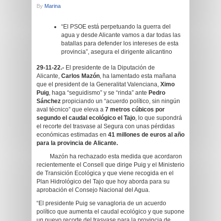
By
Marina
“El PSOE está perpetuando la guerra del
agua y desde Alicante vamos a dar todas las
batallas para defender los intereses de esta
provincia”, asegura el dirigente alicantino
29-11-22.-
El presidente de la Diputación de
Alicante,
Carlos Mazón
, ha lamentado esta mañana
que el president de la Generalitat Valenciana,
Ximo
Puig
, haga “seguidismo” y se “rinda” ante
Pedro
Sánchez
propiciando un “acuerdo político, sin ningún
aval técnico” que eleva a
7 metros cúbicos por
segundo el caudal ecológico el Tajo
, lo que supondrá
el recorte del trasvase al Segura con unas pérdidas
económicas estimadas en
41 millones de euros al año
para la provincia de Alicante.
Mazón ha rechazado esta medida que acordaron
recientemente el Consell que dirige Puig y el Ministerio
de Transición Ecológica y que viene recogida en el
Plan Hidrológico del Tajo que hoy aborda para su
aprobación el Consejo Nacional del Agua.
“El presidente Puig se vanagloria de un acuerdo
político que aumenta el caudal ecológico y que supone
un nuevo recorte del trasvase para la provincia de