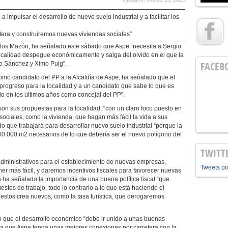
pulsar el desarrollo de nuevo suelo industrial y a facilitar los
ra y construiremos nuevas viviendas sociales”
los Mazón, ha señalado este sábado que Aspe “necesita a Sergio
ocalidad despegue económicamente y salga del olvido en el que la
FACEB
ro Sánchez y Ximo Puig”.
mo candidato del PP a la Alcaldía de Aspe, ha señalado que el
 progreso para la localidad y a un candidato que sabe lo que es
o en los últimos años como concejal del PP”.
on sus propuestas para la localidad, “con un claro foco puesto en
s sociales, como la vivienda, que hagan más fácil la vida a sus
o que trabajará para desarrollar nuevo suelo industrial “porque la
 600.000 m2 necesarios de lo que debería ser el nuevo polígono del
TWITT
dministrativos para el establecimiento de nuevas empresas,
Tweets p
r más fácil, y daremos incentivos fiscales para favorecer nuevas
n ha señalado la importancia de una buena política fiscal “que
estos de trabajo, todo lo contrario a lo que está haciendo el
estos crea nuevos, como la tasa turística, que derogaremos
 que el desarrollo económico “debe ir unido a unas buenas
a que Aspe tenga unas mejores conexiones por carretera con la