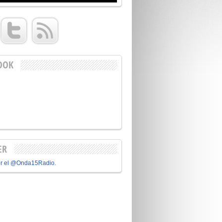
OOK
ER
or el @Onda15Radio.