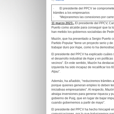
· El presidente del PPCV se compromete a im
trámites a los empresarios
· “Mejoraremos las conexiones por carrete
11 marzo 2023.-
El presidente del PPCV, Car
Puerto como alcalde para conseguir que la l
han metido los gobiernos socialistas de Ped
Mazón, que ha presentado a Sergio Puerto co
Partido Popular “tiene un proyecto serio y de
trabajar duro por Aspe, como lo ha demostrad
El presidente del PPCV ha explicado cuáles s
el desarrollo industrial de Aspe y en política
vecinos”. En este sentido, Mazón ha destacad
izquierda ha sido incapaz de recalificar los
Aljau”.
Además, ha añadido, “reduciremos trámites a
porque quienes generan empleo lo deben tene
iniciativas empresariales”. Al respecto, Mazó
atraiga inversiones para generar riqueza y pu
gobierno de Puig, que en lugar de bajar impu
cuando gobernemos a partir de mayo”.
El presidente del PPCV ha hecho hincapié en
comunicaciones, por lo que trabajaremos par