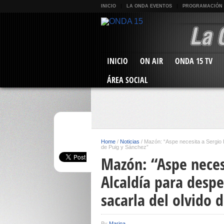
INICIO
LA ONDA EVENTOS
PROGRAMACIÓN
INICIO
ON AIR
ONDA 15 TV
ÁREA SOCIAL
Home
/
Noticias
/
Mazón: “Aspe necesita a Sergio 
de Puig y Sánchez”
Mazón: “Aspe necesi
Alcaldía para desp
sacarla del olvido 
By
Marina