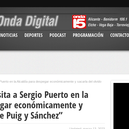
NOTICIAS
DEPORTES
PODCAST
PROGRAMACIÓN
CONTACT
Puerto en la Alcaldía para despegar económicamente y sacarla del olvido
ta a Sergio Puerto en la
egar económicamente y
de Puig y Sánchez”
Updated: marzo 13, 2023