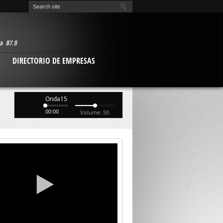
O
DIRECTORIO DE EMPRESAS
Onda15
00:00
Volume: 50