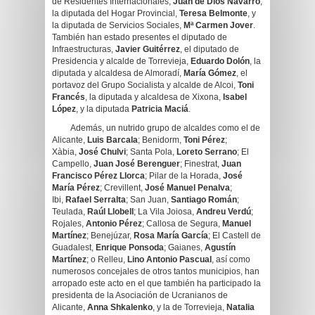
de Residentes Internacionales,
Juan de Dios Navarro
,
la diputada del Hogar Provincial,
Teresa Belmonte
, y
la diputada de Servicios Sociales,
Mª Carmen Jover
.
También han estado presentes el diputado de
Infraestructuras,
Javier Guitérrez
, el diputado de
Presidencia y alcalde de Torrevieja,
Eduardo Dolón
, la
diputada y alcaldesa de Almoradí,
María Gómez
, el
portavoz del Grupo Socialista y alcalde de Alcoi,
Toni
Francés
, la diputada y alcaldesa de Xixona,
Isabel
López
, y la diputada
Patricia Maciá
.
Además, un nutrido grupo de alcaldes como el de
Alicante,
Luis Barcala
; Benidorm,
Toni Pérez
;
Xàbia,
José Chulvi
; Santa Pola,
Loreto Serrano
; El
Campello,
Juan José Berenguer
; Finestrat,
Juan
Francisco Pérez Llorca
; Pilar de la Horada,
José
María Pérez
; Crevillent,
José Manuel Penalva
;
Ibi,
Rafael Serralta
; San Juan,
Santiago Román
;
Teulada,
Raúl Llobell
; La Vila Joiosa,
Andreu Verdú
;
Rojales,
Antonio Pérez
; Callosa de Segura,
Manuel
Martínez
; Benejúzar,
Rosa María García
; El Castell de
Guadalest,
Enrique Ponsoda
; Gaianes,
Agustín
Martínez
; o Relleu,
Lino Antonio Pascual
, así como
numerosos concejales de otros tantos municipios, han
arropado este acto en el que también ha participado la
presidenta de la Asociación de Ucranianos de
Alicante,
Anna Shkalenko
, y la de Torrevieja,
Natalia