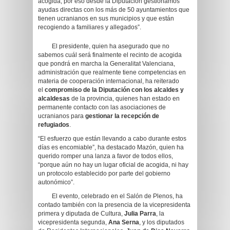
acogida, por eso desde la Diputación gestionamos
ayudas directas con los más de 50 ayuntamientos que
tienen ucranianos en sus municipios y que están
recogiendo a familiares y allegados”.
El presidente, quien ha asegurado que no
sabemos cuál será finalmente el recinto de acogida
que pondrá en marcha la Generalitat Valenciana,
administración que realmente tiene competencias en
materia de cooperación internacional, ha reiterado
el
compromiso de la Diputación con los alcaldes y
alcaldesas
de la provincia, quienes han estado en
permanente contacto con las asociaciones de
ucranianos para
gestionar la recepción de
refugiados
.
“El esfuerzo que están llevando a cabo durante estos
días es encomiable”, ha destacado Mazón, quien ha
querido romper una lanza a favor de todos ellos,
“porque aún no hay un lugar oficial de acogida, ni hay
un protocolo establecido por parte del gobierno
autonómico”.
El evento, celebrado en el Salón de Plenos, ha
contado también con la presencia de la vicepresidenta
primera y diputada de Cultura,
Julia Parra
, la
vicepresidenta segunda,
Ana Serna
, y los diputados