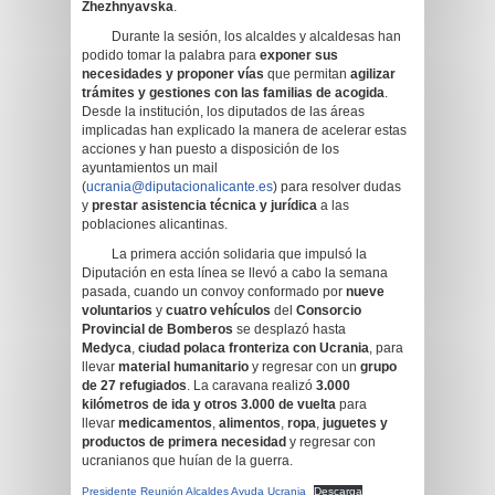
Zhezhnyavska
.
Durante la sesión, los alcaldes y alcaldesas han
podido tomar la palabra para
exponer sus
necesidades y proponer vías
que permitan
agilizar
trámites y gestiones con las familias de acogida
.
Desde la institución, los diputados de las áreas
implicadas han explicado la manera de acelerar estas
acciones y han puesto a disposición de los
ayuntamientos un mail
(
ucrania@diputacionalicante.es
) para resolver dudas
y
prestar asistencia técnica y jurídica
a las
poblaciones alicantinas.
La primera acción solidaria que impulsó la
Diputación en esta línea se llevó a cabo la semana
pasada, cuando un convoy conformado por
nueve
voluntarios
y
cuatro vehículos
del
Consorcio
Provincial de Bomberos
se desplazó hasta
Medyca
,
ciudad
polaca
fronteriza
con Ucrania
, para
llevar
material humanitario
y regresar con un
grupo
de 27 refugiados
. La caravana realizó
3.000
kilómetros de ida y otros 3.000 de vuelta
para
llevar
medicamentos
,
alimentos
,
ropa
,
juguetes y
productos de primera necesidad
y regresar con
ucranianos que huían de la guerra.
Presidente Reunión Alcaldes Ayuda Ucrania
Descarga