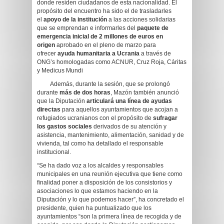
donde residen ciudadanos de esta nacionalidad. El
propósito del encuentro ha sido el de trasladarles
el
apoyo de la institución
a las acciones solidarias
que se emprendan e informarles del
paquete de
emergencia inicial de 2 millones de euros
en
origen
aprobado en el pleno de marzo para
ofrecer
ayuda humanitaria a Ucrania
a través de
ONG’s homologadas como ACNUR, Cruz Roja, Cáritas
y Medicus Mundi
Además, durante la sesión, que se prolongó
durante
más de dos horas
, Mazón también anunció
que la Diputación
articulará
una línea de ayudas
directas
para aquellos ayuntamientos que acojan a
refugiados ucranianos con el propósito de
sufragar
los gastos sociales
derivados de su atención y
asistencia, mantenimiento, alimentación, sanidad y de
vivienda, tal como ha detallado el responsable
institucional.
“Se ha dado voz a los alcaldes y responsables
municipales en una reunión ejecutiva que tiene como
finalidad poner a disposición de los consistorios y
asociaciones lo que estamos haciendo en la
Diputación y lo que podemos hacer”, ha concretado el
presidente, quien ha puntualizado que los
ayuntamientos “son la primera línea de recogida y de