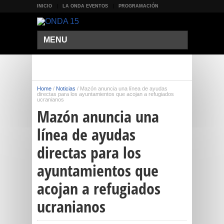
INICIO
LA ONDA EVENTOS
PROGRAMACIÓN
MENU
Home
/
Noticias
/
Mazón anuncia una línea de ayudas
directas para los ayuntamientos que acojan a refugiados
ucranianos
Mazón anuncia una
línea de ayudas
directas para los
ayuntamientos que
acojan a refugiados
ucranianos