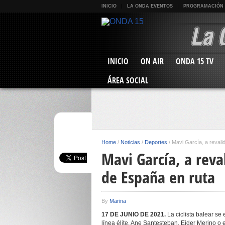
INICIO
LA ONDA EVENTOS
PROGRAMACIÓN
INICIO
ON AIR
ONDA 15 TV
ÁREA SOCIAL
Home
/
Noticias
/
Deportes
/
Mavi García, a revali
Mavi García, a reva
de España en ruta
By
Marina
17 DE JUNIO DE 2021.
La ciclista balear se
línea élite. Ane Santesteban, Eider Merino o