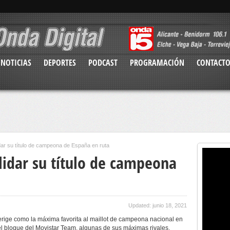
NOTICIAS
DEPORTES
PODCAST
PROGRAMACIÓN
CONTACT
dar su título de campeona de España en ruta
lidar su título de campeona
Updated: junio 18, 2021
 erige como la máxima favorita al maillot de campeona nacional en
 el bloque del Movistar Team, algunas de sus máximas rivales.