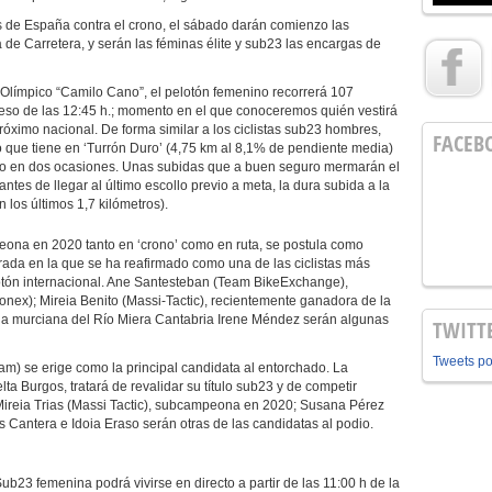
de España contra el crono, el sábado darán comienzo las
e Carretera, y serán las féminas élite y sub23 las encargas de
 Olímpico “Camilo Cano”, el pelotón femenino recorrerá 107
a eso de las 12:45 h.; momento en el que conoceremos quién vestirá
óximo nacional. De forma similar a los ciclistas sub23 hombres,
FACEB
o que tiene en ‘Turrón Duro’ (4,75 km al 8,1% de pendiente media)
rlo en dos ocasiones. Unas subidas que a buen seguro mermarán el
ntes de llegar al último escollo previo a meta, la dura subida a la
los últimos 1,7 kilómetros).
eona en 2020 tanto en ‘crono’ como en ruta, se postula como
mporada en la que se ha reafirmado como una de las ciclistas más
otón internacional. Ane Santesteban (Team BikeExchange),
ex); Mireia Benito (Massi-Tactic), recientemente ganadora de la
la murciana del Río Miera Cantabria Irene Méndez serán algunas
TWITT
Tweets p
am) se erige como la principal candidata al entorchado. La
ta Burgos, tratará de revalidar su título sub23 y de competir
, Mireia Trias (Massi Tactic), subcampeona en 2020; Susana Pérez
s Cantera e Idoia Eraso serán otras de las candidatas al podio.
ub23 femenina podrá vivirse en directo a partir de las 11:00 h de la