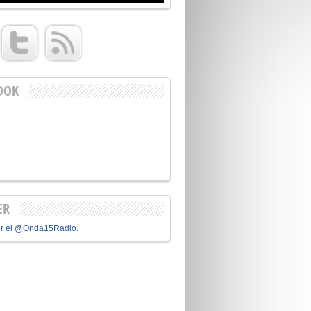
OOK
ER
or el @Onda15Radio.