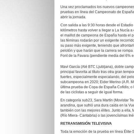
Una vez proclamados los nuevos campeones 
pruebas en línea del Campeonato de España d
abrir la jornada.
Con salida a las 9:30 horas desde el Estadio
kilómetros hasta volver a llegar a La Nucía 
el maillot de campeona de España hasta el pr
las féminas rodarán por un exigente recorrid
su paso más exigente, teniendo que afronta
pelotón y que harán que la carrera se rompa a
Font de la Favara (pendiente media del 6% en 
Mavi García (Alé BTC Ljubljana), doble camp
principal favorita al título tras otra gran te
fuertes, especialmente especalando, del pel
subcampeona en 2020; Eider Merino (A.R. Mon
última prueba de Copa de España Cofidis; o 
de las ciclistas a seguir de igual forma.
En categoría sub23, Sara Martín (Movistar Te
arandina, que sufrió una dura caída en la Vuel
también con las mejores élites. Junto a ella
(Río Miera- Cantabria) o las jovencísimas Iné
RETRANSMISIÓN TELEVISIVA
Toda la emoción de la prueba en línea Élite-S