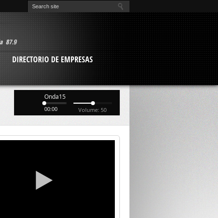
O
DIRECTORIO DE EMPRESAS
Onda15
00:00
Volume: 50