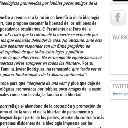
 ideológicas promovidas por lobbies pocos amigos de la
vuelto a renunciar a la razón en beneficio de la ideología
t, que propone cercenar la libertad de los millones de
postulados totalitarios
. El Presidente del Foro de la
do
:
«Es claro que la cultura de la muerte se extiende por
FACEB
e los que deberían defender la vida. No obstante, ante este
umana debemos responder con un firme propósito de
d española de que todas estas leyes y políticas
 de lo que ellos creen. No es tiempo de equidistancias ni
uestras raíces europeas en todos los frentes».
Por su
 Familia, Javier Rodríguez
, ha remarcado
que “cada vez es
pilares fundacionales de la alianza continental”
.
Europa para que
“despierte de una vez”
y pide que deje de
TWITT
ológicas promovidas por lobbies poco amigos de la razón
nales como son la vida, la familia o la libertad
.
Tweets p
port
refleja el abandono de la protección y promoción de
o el de la vida, el de la libertad de pensamiento y
lvaguarda por parte de los padres, atentando contra la más
 personas disidentes de la ideología impuesta por las