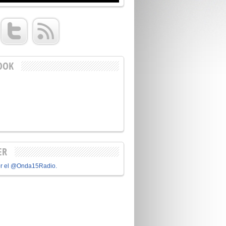
OOK
ER
or el @Onda15Radio.