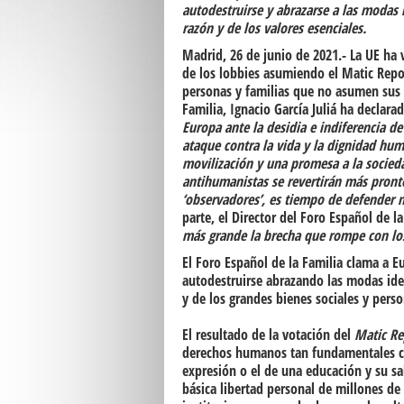
autodestruirse y abrazarse a las modas
razón y de los valores esenciales.
Madrid, 26 de junio de 2021
.- La UE ha 
de los lobbies asumiendo el Matic Repor
personas y familias que no asumen sus 
Familia, Ignacio García Juliá ha declara
Europa ante la desidia e indiferencia d
ataque contra la vida y la dignidad h
movilización y una promesa a la socieda
antihumanistas se revertirán más pronto
‘observadores’, es tiempo de defender n
parte, el
Director del Foro Español de la
más grande la brecha que rompe con los 
El Foro Español de la Familia clama a 
autodestruirse abrazando las modas ide
y de los grandes bienes sociales y perso
El resultado de la votación del
Matic Re
derechos humanos tan fundamentales com
expresión o el de una educación y su sa
básica libertad personal de millones de