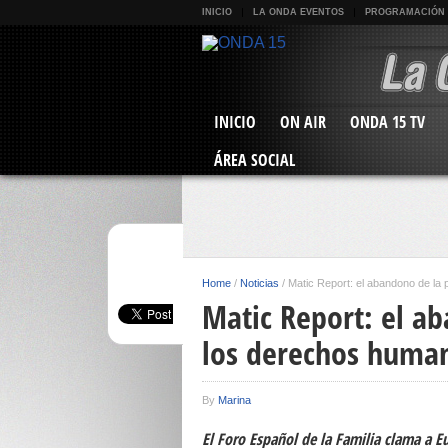
INICIO
LA ONDA EVENTOS
PROGRAMACIÓN
INICIO
ON AIR
ONDA 15 TV
ÁREA SOCIAL
Home
/
Noticias
/
Matic Report: el abandono de la
Matic Report: el a
los derechos huma
By
Marina
El Foro Español de la Familia clama a E