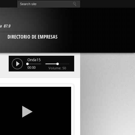
O
DIRECTORIO DE EMPRESAS
Onda15
00:00
Volume: 50