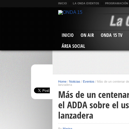
INICIO
LA ONDA EVENTOS
PROGRAMACIÓN
INICIO
ON AIR
ONDA 15 TV
ÁREA SOCIAL
Home
/
Noticias
/
Eventos
/
Más de un centenar de
lanzadera
Más de un centenar
el ADDA sobre el us
lanzadera
By
Marina