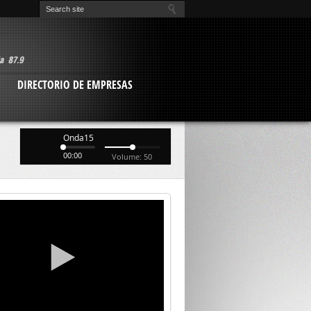
O
DIRECTORIO DE EMPRESAS
Onda15
00:00
Volume: 50