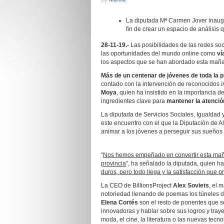
La diputada Mª Carmen Jover inaugu
fin de crear un espacio de análisi
28-11-19.-
Las posibilidades de las redes soc
las oportunidades del mundo online como
ví
los aspectos que se han abordado esta mañ
Más de un centenar de
jóvenes de toda la p
contado con la intervención de reconocidos
i
Moya
, quien ha insistido en la importancia d
ingredientes clave para
mantener la atención
La diputada de Servicios Sociales, Igualdad 
este encuentro con el que la Diputación de A
animar a los jóvenes a perseguir sus sueños 
“
Nos hemos empeñado en convertir esta maña
provincia
”, ha señalado la diputada, quien h
duros, pero todo llega y la satisfacción que
La CEO de BillionsProject
Alex Soviets
, el 
notoriedad llenando de poemas los túneles d
Elena Cortés
son el resto de ponentes que s
innovadoras y hablar sobre sus logros y traye
moda, el cine, la literatura o las nuevas tecno