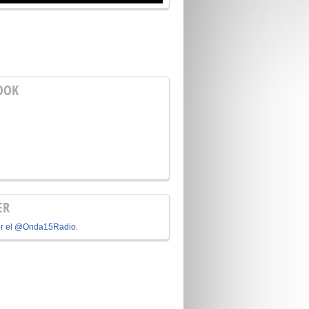
OOK
ER
or el @Onda15Radio.