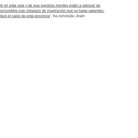
le en esta sala y de que vuestras mentes están a rebosar de
 encontréis ese chispazo de inspiración que os haga valientes.
uís el valor de esta provincia
”, ha concluido Jover.