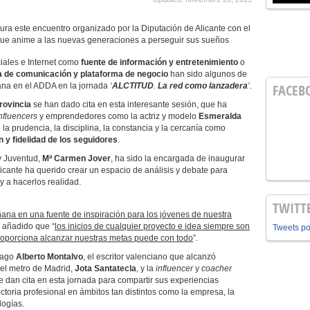
ra este encuentro organizado por la Diputación de Alicante con el
s que anime a las nuevas generaciones a perseguir sus sueños
iales e Internet como
fuente de información y entretenimiento
o
a de comunicación y plataforma de negocio
han sido algunos de
ana en el ADDA en la jornada
‘
ALCTITUD
.
La red como lanzadera
’.
FACEB
rovincia
se han dado cita en esta interesante sesión, que ha
nfluencers
y emprendedores como la actriz y modelo
Esmeralda
e la prudencia, la disciplina, la constancia y la cercanía como
 y fidelidad de los seguidores
.
y Juventud,
Mª Carmen Jover
, ha sido la encargada de inaugurar
licante ha querido crear un espacio de análisis y debate para
y a hacerlos realidad.
TWITT
na en una fuente de inspiración para los jóvenes de nuestra
a añadido que “
los inicios de cualquier proyecto e idea siempre son
Tweets p
 proporciona alcanzar nuestras metas puede con todo
”.
mago
Alberto Montalvo
, el escritor valenciano que alcanzó
el metro de Madrid,
Jota Santatecla
, y la
influencer
y
coacher
e dan cita en esta jornada para compartir sus experiencias
ctoria profesional en ámbitos tan distintos como la empresa, la
logías.