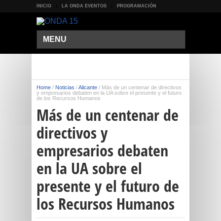
INICIO
LA ONDA EVENTOS
PROGRAMACIÓN
MENU
Home
/
Noticias
/
Alicante
/
Más de un centenar de directivos
y empresarios debaten en la UA sobre el presente y el futuro
de los Recursos Humanos
Más de un centenar de
directivos y
empresarios debaten
en la UA sobre el
presente y el futuro de
los Recursos Humanos