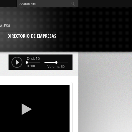
O
DIRECTORIO DE EMPRESAS
Onda15
00:00
Volume: 50