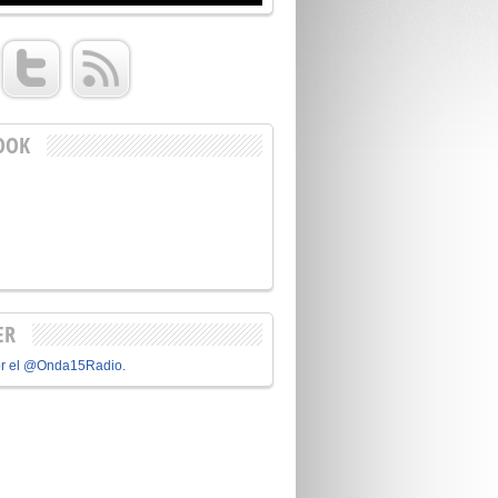
OOK
ER
or el @Onda15Radio.