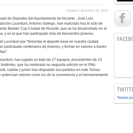
Updated: diciembre 30, 2019
ejal de Deportes del Ayuntamiento de Alicante , José Luis
dación Lucentum, Antonio Gallego, han realizado hoy el acto de
ncesto Basket Cup Ciudad de Alicante, que se ha desarrollado en el
a, y en el que han participado más de trescientos jóvenes.
FACEB
al Lucentum por “fomentar el deporte base en nuestra ciudad,
an participado centenares de jóvenes, y formar en valores a través
ías”.
ucentum, han jugado un total de 27 equipos, procedentes de 13
s limítrofes, que ha celebrado su segunda edición en el Pitiú
antil, cadete y junior han disputado sus partidos en este Torneo
se potencian valores como los de la convivencia y el hermanamiento
TWITT
Tweets p