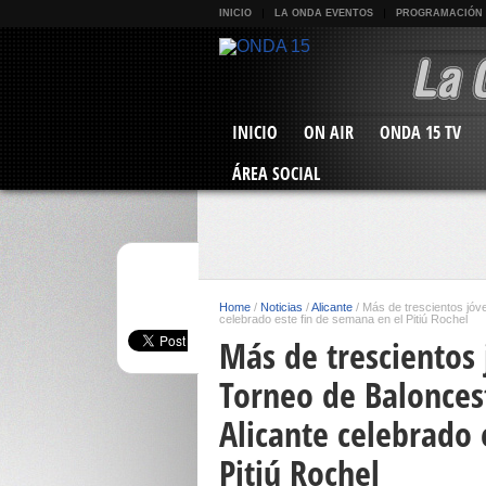
INICIO
LA ONDA EVENTOS
PROGRAMACIÓN
INICIO
ON AIR
ONDA 15 TV
ÁREA SOCIAL
Home
/
Noticias
/
Alicante
/
Más de trescientos jóv
celebrado este fin de semana en el Pitiú Rochel
Más de trescientos 
Torneo de Balonces
Alicante celebrado 
Pitiú Rochel