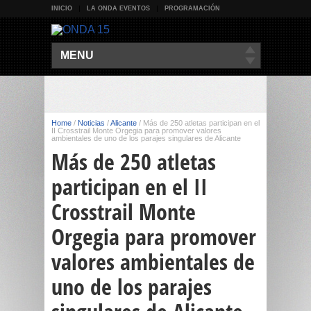
INICIO
LA ONDA EVENTOS
PROGRAMACIÓN
MENU
Home
/
Noticias
/
Alicante
/
Más de 250 atletas participan en el
II Crosstrail Monte Orgegia para promover valores
ambientales de uno de los parajes singulares de Alicante
Más de 250 atletas
participan en el II
Crosstrail Monte
Orgegia para promover
valores ambientales de
uno de los parajes