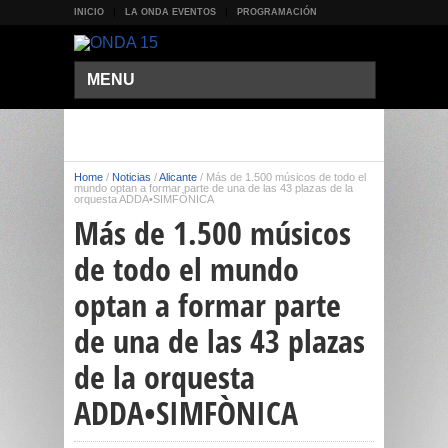
INICIO
LA ONDA EVENTOS
PROGRAMACIÓN
MENU
Home
/
Noticias
/
Alicante
/
Más de 1.500 músicos de todo el
mundo optan a formar parte de una de las 43 plazas de la
orquesta ADDA•SIMFÒNICA
Más de 1.500 músicos
de todo el mundo
optan a formar parte
de una de las 43 plazas
de la orquesta
ADDA•SIMFÒNICA