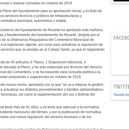
ncias o realizar consultas en octubre de 2019
Pleno del Ayuntamiento para su aprobación inicial, y es fruto de
os servicios técnicos y jurídicos de Infraestructuras y
 normativa municipal, autonómica y estatal
 Gobierno del Ayuntamiento de Alicante ha aprobado esta mañana,
ras y Mantenimiento del Ayuntamiento de Alicante, dirigida por el
FACEB
o de la Ordenanza Reguladora del Cementerio Municipal de
 la legislación vigente, así como para actualizar la regulación de
 y servicios que se prestan en el Campo Santo, ya que el reglamento
de 40 artículos, 6 Títulos, 1 Disposición Adicional, 3
ser elevada al Pleno, y ha sido elaborada por técnicos del Servicio
onal del Cementerio, y se ha expuesto para consulta pública a la
ortar propuestas o sugerencias en octubre de 2019.
sta nueva norma aprobada con la que “se va a mejorar la gestión
TWITT
a actualizar los distintos procedimientos y trámites administrativos
 funerarias, así como la reglamentación del uso y disfrute del
Tweets p
al tiene más de 81 años, y se tiene que adecuar a la normativa,
evidente transcurso del tiempo, y por la publicación de normativa
cesaria una nueva regulación del derecho funerario y de los