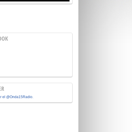
OOK
ER
or el @Onda15Radio.