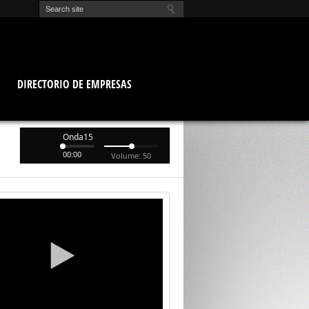
O
DIRECTORIO DE EMPRESAS
Onda15
00:00
Volume: 50