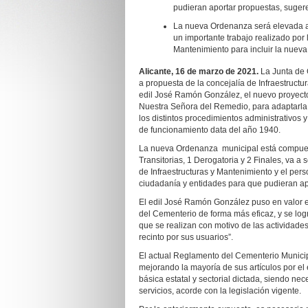
pudieran aportar propuestas, sugere
La nueva Ordenanza será elevada al 
un importante trabajo realizado por l
Mantenimiento para incluir la nueva
Alicante,
16
de
marzo
de 202
1
.
La Junta de
a propuesta de la concejalía de Infraestructu
edil José Ramón González, el nuevo proyect
Nuestra Señora del Remedio, para adaptarla a
los distintos procedimientos administrativos
de funcionamiento data del año 1940.
La nueva Ordenanza municipal está compuesta 
Transitorias, 1 Derogatoria y 2 Finales, va a 
de Infraestructuras y Mantenimiento y el pers
ciudadanía y entidades para que pudieran ap
El edil José Ramón González puso en valor e
del Cementerio de forma más eficaz, y se logr
que se realizan con motivo de las actividades
recinto por sus usuarios”.
El actual Reglamento del Cementerio Municip
mejorando la mayoría de sus artículos por el 
básica estatal y sectorial dictada, siendo ne
servicios, acorde con la legislación vigente.