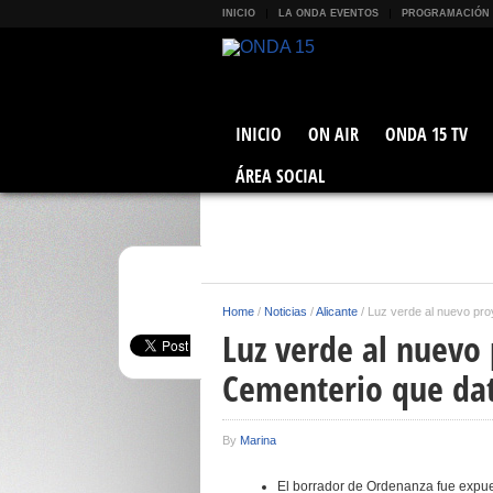
INICIO
LA ONDA EVENTOS
PROGRAMACIÓN
INICIO
ON AIR
ONDA 15 TV
ÁREA SOCIAL
Home
/
Noticias
/
Alicante
/
Luz verde al nuevo pro
Luz verde al nuevo
Cementerio que dat
By
Marina
El borrador de Ordenanza fue expue