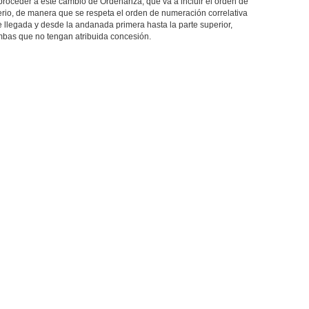
proceder a este cambio de Ordenanza, que va a incluir el orden de
erio, de manera que se respeta el orden de numeración correlativa
 llegada y desde la andanada primera hasta la parte superior,
umbas que no tengan atribuida concesión.