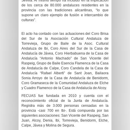
Sevilla. Al mismo tiempo ha incidido en la implicación
de los cerca de 80.000 andaluces residentes en la
provincia con las tradiciones alicantinas, “lo que
supone un claro ejemplo de fusión e intercambio de
culturas”.
El acto ha contado con las actuaciones del
Coro Brisa
del Sur de la Asociación Cultural Andaluza de
Torrevieja, Grupo de Baile de la Asoc. Cultural
Andaluza de Ibi, Coro Aires del Sur de la Casa de
Andalucía de Jávea, Coro Hierbabuena de la Casa de
Andalucía “Antonio Machado” de San Vicente del
Raspeig, Grupo de Baile Esencia Flamenca de la Casa
de Andalucía de Calpe, Coro Candela de la Casa de
Andalucía “Rafael Alberti” de Sant Joan, Bailaora
Sonia Arroyo de la Casa de Andalucía de Benidorm,
Coro Gramaseca de la Comunidad Andaluza de Elche
y Cuadro Flamenco de la Casa de Andalucía de Alcoy.
FECUAS fue fundada en 2010 y cuenta con el
reconocimiento oficial de la Junta de Andalucía.
Registra más de 3.000 personas censadas en la
provincia -casi 700 en Ibi-. Está
compuesta por las
siguientes asociaciones: San Vicente del Raspeig, San
Juan, Alcoy, Denia, Ibi, Torrevieja, Benidorm, Elche,
Calpe, Jávea y Molina de Segura.