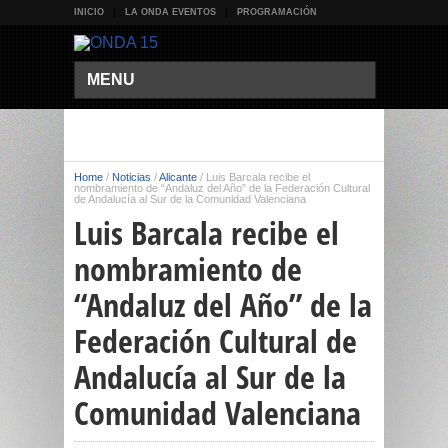
INICIO
LA ONDA EVENTOS
PROGRAMACIÓN
MENU
Home
/
Noticias
/
Alicante
/
Luis Barcala recibe el
nombramiento de “Andaluz del Año” de la Federación Cultural
de Andalucía al Sur de la Comunidad Valenciana
Luis Barcala recibe el
nombramiento de
“Andaluz del Año” de la
Federación Cultural de
Andalucía al Sur de la
Comunidad Valenciana