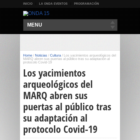
INICIO
LA ONDA EVENTOS
PROGRAMACIÓN
MENU
Home
/
Noticias
/
Cultura
/
Los yacimientos arqueológicos del
MARQ abren sus puertas al público tras su adaptación al
protocolo Covid-19
Los yacimientos
arqueológicos del
MARQ abren sus
puertas al público tras
su adaptación al
protocolo Covid-19