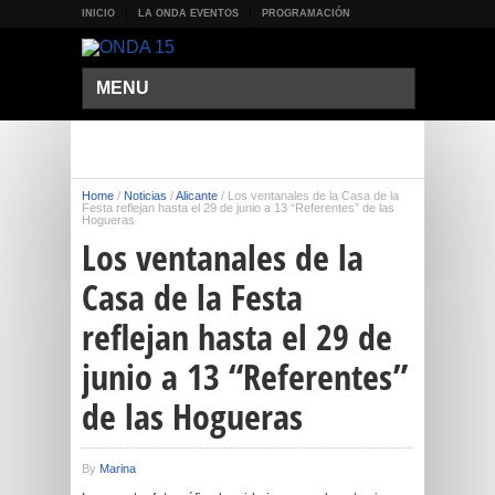
INICIO
LA ONDA EVENTOS
PROGRAMACIÓN
MENU
Home
/
Noticias
/
Alicante
/
Los ventanales de la Casa de la
Festa reflejan hasta el 29 de junio a 13 “Referentes” de las
Hogueras
Los ventanales de la
Casa de la Festa
reflejan hasta el 29 de
junio a 13 “Referentes”
de las Hogueras
By
Marina