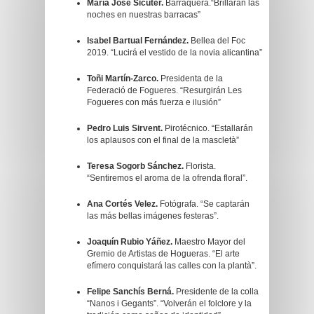
María José Sicuter.
Barraquera.“Brillarán las
noches en nuestras barracas”
Isabel Bartual Fernández.
Bellea del Foc
2019. “Lucirá el vestido de la novia alicantina”
Toñi Martín-Zarco.
Presidenta de la
Federació de Fogueres. “Resurgirán Les
Fogueres con más fuerza e ilusión”
Pedro Luis Sirvent.
Pirotécnico. “Estallarán
los aplausos con el final de la mascletà”
Teresa Sogorb Sánchez.
Florista.
“Sentiremos el aroma de la ofrenda floral”.
Ana Cortés Velez.
Fotógrafa. “Se captarán
las más bellas imágenes festeras”.
Joaquín Rubio Yáñez.
Maestro Mayor del
Gremio de Artistas de Hogueras. “El arte
efímero conquistará las calles con la plantà”.
Felipe Sanchís Berná.
Presidente de la colla
“Nanos i Gegants”. “Volverán el folclore y la