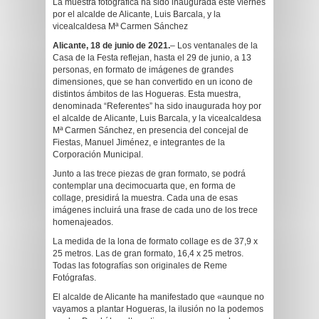
La muestra fotográfica ha sido inaugurada este viernes
por el alcalde de Alicante, Luis Barcala, y la
vicealcaldesa Mª Carmen Sánchez
Alicante, 18 de junio de 2021.
– Los ventanales de la
Casa de la Festa reflejan, hasta el 29 de junio, a 13
personas, en formato de imágenes de grandes
dimensiones, que se han convertido en un icono de
distintos ámbitos de las Hogueras. Esta muestra,
denominada “Referentes” ha sido inaugurada hoy por
el alcalde de Alicante, Luis Barcala, y la vicealcaldesa
Mª Carmen Sánchez, en presencia del concejal de
Fiestas, Manuel Jiménez, e integrantes de la
Corporación Municipal.
Junto a las trece piezas de gran formato, se podrá
contemplar una decimocuarta que, en forma de
collage, presidirá la muestra. Cada una de esas
imágenes incluirá una frase de cada uno de los trece
homenajeados.
La medida de la lona de formato collage es de 37,9 x
25 metros. Las de gran formato, 16,4 x 25 metros.
Todas las fotografías son originales de Reme
Fotógrafas.
El alcalde de Alicante ha manifestado que «aunque no
vayamos a plantar Hogueras, la ilusión no la podemos