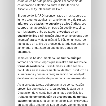
estudiantes ha sido posible gracias al convenio de
colaboración establecido entre la Diputación de
Alicante y el Ayuntamiento de Calp.
El equipo del MARQ ha encontrado en los sepulcros,
junto a algunos adultos, un amplio número de
restos
infantes
, de
edades no superiores a los 7 años
. Los
cuerpos han aparecido en posición decúbito supino,
con los brazos entrecruzados,
envueltos en un
sudario de lino y sin ningún ajuar
o complemento que
acompañara su viaje al más allá. Sólo en un caso, se
ha hallado un anillo de bronce, decorado con una torre
almenada, engarzado en uno de los dedos del
enterrado.
También se ha documentado una
tumba múltiple
formada por tres cuerpos que muestran sus
restos de
forma desordenada
. Estas tumbas suelen ser muy
habituales en el área cementerial de Ifach, producto de
su necesaria y continua reorganización con el objeto
de liberar espacio donde poder continuar enterrando.
Asimismo, las tareas del programa de conservación
preventiva que realiza el área de Arquitectura de la
Diputación de Alicante han culminado con éxito los
trabajos de consolidación de una decena de tumbas
existentes
en la zona cementerial de Ifach, excavadas
en campañas anteriores. Los objetivos van dirigidos a