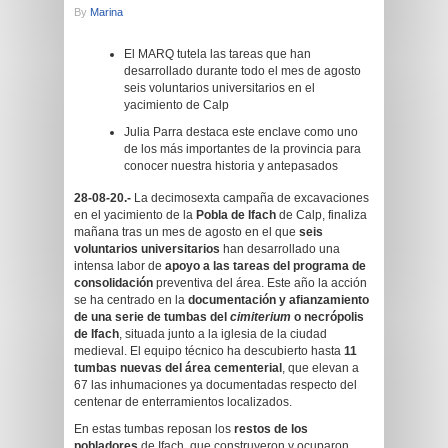
By
Marina
El MARQ tutela las tareas que han
desarrollado durante todo el mes de agosto
seis voluntarios universitarios en el
yacimiento de Calp
Julia Parra destaca este enclave como uno
de los más importantes de la provincia para
conocer nuestra historia y antepasados
28-08-20.-
La decimosexta campaña de excavaciones
en el yacimiento de la
Pobla de Ifach
de Calp, finaliza
mañana tras un mes de agosto en el que
seis
voluntarios universitarios
han desarrollado una
intensa labor de
apoyo a las tareas del programa de
consolidación
preventiva del área. Este año la acción
se ha centrado en la
documentación y afianzamiento
de una serie de tumbas del
cimiterium
o necrópolis
de Ifach
, situada junto a la iglesia de la ciudad
medieval. El equipo técnico ha descubierto hasta
11
tumbas nuevas del área cementerial
, que elevan a
67 las inhumaciones ya documentadas respecto del
centenar de enterramientos localizados.
En estas tumbas reposan los
restos de los
pobladores
de Ifach, que construyeron y ocuparon