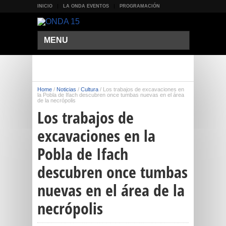
INICIO
LA ONDA EVENTOS
PROGRAMACIÓN
MENU
Home
/
Noticias
/
Cultura
/
Los trabajos de excavaciones en
la Pobla de Ifach descubren once tumbas nuevas en el área
de la necrópolis
Los trabajos de
excavaciones en la
Pobla de Ifach
descubren once tumbas
nuevas en el área de la
necrópolis