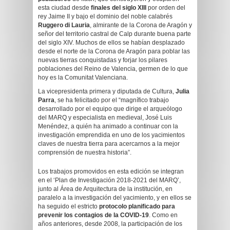
esta ciudad desde
finales del siglo XIII
por orden del
rey Jaime II y bajo el dominio del noble calabrés
Ruggero di Lauria
, almirante de la Corona de Aragón y
señor del territorio castral de Calp durante buena parte
del siglo XIV. Muchos de ellos se habían desplazado
desde el norte de la Corona de Aragón para poblar las
nuevas tierras conquistadas y forjar los pilares
poblaciones del Reino de Valencia, germen de lo que
hoy es la Comunitat Valenciana.
La vicepresidenta primera y diputada de Cultura,
Julia
Parra
, se ha felicitado por el “magnífico trabajo
desarrollado por el equipo que dirige el arqueólogo
del MARQ y especialista en medieval, José Luis
Menéndez, a quién ha animado a continuar con la
investigación emprendida en uno de los yacimientos
claves de nuestra tierra para acercarnos a la mejor
comprensión de nuestra historia”.
Los trabajos promovidos en esta edición se integran
en el ‘Plan de Investigación 2018-2021 del MARQ’,
junto al Área de Arquitectura de la institución, en
paralelo a la investigación del yacimiento, y en ellos se
ha seguido el estricto
protocolo planificado para
prevenir los contagios de la COVID-19
. Como en
años anteriores, desde 2008, la participación de los