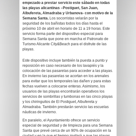
empezado a prestar servicio este sábado en todas
las playas alicantinas –
Postiguet, San Juan,
Albufereta, Almadraba y Urbanova- con motivo de la
Semana Santa.
Los socorristas velarán por la
seguridad de los bañistas todos los días hasta el
próximo 10 de abril en horario de 11 a 19 horas. Este
servicio forma parte del dispositivo especial para
Semana Santa que pone en marcha el Patronato de
Turismo Alicante City&Beach para el disfrute de las
playas.
Este dispositivo incluye también la puesta a punto y
reposición en caso necesario de los lavapiés y la
colocación de las pasarelas para acceder a las playas.
En invierno las pasarelas se acortan en los arenales
para evitar que los temporales las dañen y para estas
fechas vuelven a colocarse enteras. Asimismo, los
usuarios de las playas encontrarán operativos los
servicios de sombrillas y tumbonas en las cinco playas
y los chiringuitos de El Postiguet, Albufereta y
Almadraba. También prestarán servicio las escuelas
náuticas de invierno.
En paralelo, el Ayuntamiento ofrece un servicio
especial de seguridad y de limpieza para una Semana
Santa que prevé cerca de un 90% de ocupación en la
ciudad y en la que el tiempo invitará a que las playas