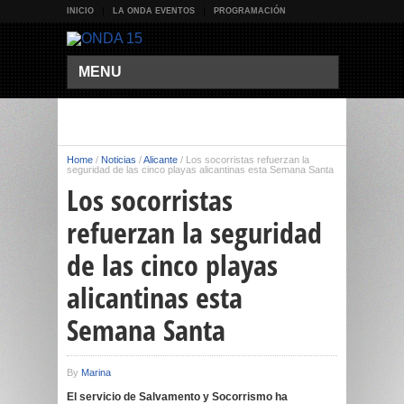
INICIO
LA ONDA EVENTOS
PROGRAMACIÓN
MENU
Home
/
Noticias
/
Alicante
/
Los socorristas refuerzan la
seguridad de las cinco playas alicantinas esta Semana Santa
Los socorristas
refuerzan la seguridad
de las cinco playas
alicantinas esta
Semana Santa
By
Marina
El servicio de Salvamento y Socorrismo ha