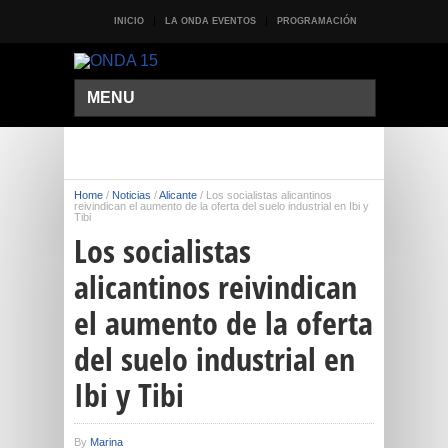
INICIO
LA ONDA EVENTOS
PROGRAMACIÓN
MENU
Home
/
Noticias
/
Alicante
/
Los socialistas alicantinos
reivindican el aumento de la oferta del suelo industrial en Ibi y
Tibi
Los socialistas
alicantinos reivindican
el aumento de la oferta
del suelo industrial en
Ibi y Tibi
By
Marina