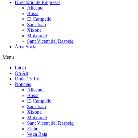
Directorio de Empresas
Alicante
Busot
El Campello
Sant Joan
Xixona
Mutxamel
Sant Vicent del Raspeig
Área Social
Menu
Inicio
On Air
Onda 15 TV
Noticias
Alicante
Busot
El Campello
Sant Joan
Xixona
Mutxamel
Sant Vicent del Raspeig
Elche
Vega Baja