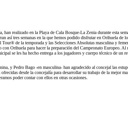
, han realizado en la Playa de Cala Bosque-La Zenia durante esta sem
erran así tres semanas en la que hemos podido disfrutar en Orihuela de l
l Tour® de la temporada y las Selecciones Absolutas masculina y femen
o con Orihuela para hacer la preparación del Campeonato Europeo. Al m
icipal se les ha hecho entrega a los jugadores y cuerpo técnico de un r
nina, y Pedro Bago -en masculina- han agradecido al concejal las estup
s ofrecidas desde la concejalía para desarrollar su trabajo de la mejor
ramos poder contar con ellos en otras ocasiones.