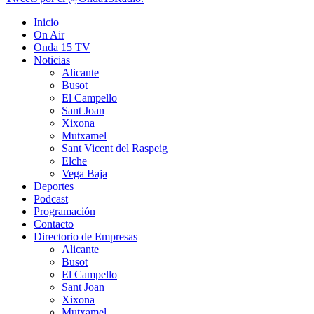
Inicio
On Air
Onda 15 TV
Noticias
Alicante
Busot
El Campello
Sant Joan
Xixona
Mutxamel
Sant Vicent del Raspeig
Elche
Vega Baja
Deportes
Podcast
Programación
Contacto
Directorio de Empresas
Alicante
Busot
El Campello
Sant Joan
Xixona
Mutxamel