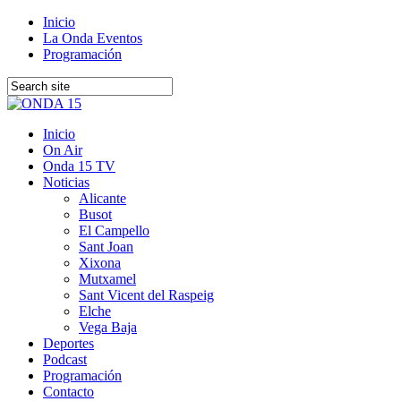
Inicio
La Onda Eventos
Programación
Inicio
On Air
Onda 15 TV
Noticias
Alicante
Busot
El Campello
Sant Joan
Xixona
Mutxamel
Sant Vicent del Raspeig
Elche
Vega Baja
Deportes
Podcast
Programación
Contacto