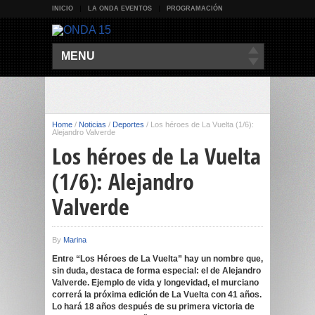
INICIO
LA ONDA EVENTOS
PROGRAMACIÓN
MENU
Home
/
Noticias
/
Deportes
/
Los héroes de La Vuelta (1/6):
Alejandro Valverde
Los héroes de La Vuelta
(1/6): Alejandro
Valverde
By
Marina
Entre “Los Héroes de La Vuelta” hay un nombre que,
sin duda, destaca de forma especial: el de Alejandro
Valverde. Ejemplo de vida y longevidad, el murciano
correrá la próxima edición de La Vuelta con 41 años.
Lo hará 18 años después de su primera victoria de