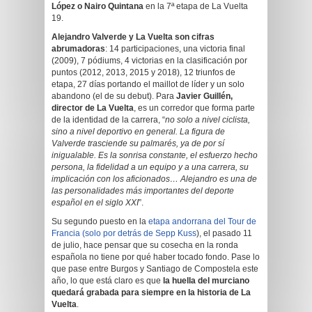
López o Nairo Quintana
en la 7ª etapa de La Vuelta
19.
Alejandro Valverde y La Vuelta son cifras
abrumadoras
: 14 participaciones, una victoria final
(2009), 7 pódiums, 4 victorias en la clasificación por
puntos (2012, 2013, 2015 y 2018), 12 triunfos de
etapa, 27 días portando el maillot de líder y un solo
abandono (el de su debut). Para
Javier Guillén,
director de La Vuelta
, es un corredor que forma parte
de la identidad de la carrera, “
no solo a nivel ciclista,
sino a nivel deportivo en general. La figura de
Valverde trasciende su palmarés, ya de por sí
inigualable. Es la sonrisa constante, el esfuerzo hecho
persona, la fidelidad a un equipo y a una carrera, su
implicación con los aficionados… Alejandro es una de
las personalidades más importantes del deporte
español en el siglo XXI
”.
Su segundo puesto en la
etapa andorrana del Tour de
Francia (solo por detrás de Sepp Kuss
), el pasado 11
de julio, hace pensar que su cosecha en la ronda
española no tiene por qué haber tocado fondo. Pase lo
que pase entre Burgos y Santiago de Compostela este
año, lo que está claro es que
la huella del murciano
quedará grabada para siempre en la historia de La
Vuelta
.