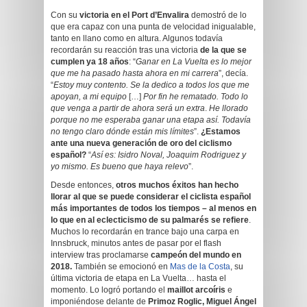
Con su
victoria en el Port d’Envalira
demostró de lo
que era capaz con una punta de velocidad inigualable,
tanto en llano como en altura. Algunos todavía
recordarán su reacción tras una victoria
de la que se
cumplen ya 18 años
: “
Ganar en La Vuelta es lo mejor
que me ha pasado hasta ahora en mi carrera
”, decía.
“
Estoy muy contento. Se la dedico a todos los que me
apoyan, a mi equipo
[…]
Por fin he rematado.
Todo lo
que venga a partir de ahora será un extra
.
He llorado
porque no me esperaba ganar una etapa así. Todavía
no tengo claro dónde están mis límites
”.
¿Estamos
ante una nueva generación de oro del ciclismo
español?
“
Así es: Isidro Noval, Joaquim Rodriguez y
yo mismo. Es bueno que haya relevo
”.
Desde entonces,
otros muchos éxitos han hecho
llorar al que se puede considerar el ciclista español
más importantes de todos los tiempos – al menos en
lo que en al eclecticismo de su palmarés se refiere
.
Muchos lo recordarán en trance bajo una carpa en
Innsbruck, minutos antes de pasar por el flash
interview tras proclamarse
campeón del mundo en
2018.
También se emocionó en
Mas de la Costa
, su
última victoria de etapa en La Vuelta… hasta el
momento. Lo logró portando el
maillot arcoíris
e
imponiéndose delante de
Primoz Roglic, Miguel Ángel