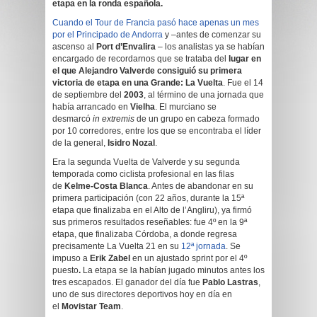
etapa en la ronda española.
Cuando el Tour de Francia pasó hace apenas un mes
por el Principado de Andorra
y –antes de comenzar su
ascenso al
Port d’Envalira
– los analistas ya se habían
encargado de recordarnos que se trataba del
lugar en
el que Alejandro Valverde consiguió su primera
victoria de etapa en una Grande: La Vuelta
. Fue el 14
de septiembre del
2003
, al término de una jornada que
había arrancado en
Vielha
. El murciano se
desmarcó
in extremis
de un grupo en cabeza formado
por 10 corredores, entre los que se encontraba el líder
de la general,
Isidro Nozal
.
Era la segunda Vuelta de Valverde y su segunda
temporada como ciclista profesional en las filas
de
Kelme-Costa Blanca
. Antes de abandonar en su
primera participación (con 22 años, durante la 15ª
etapa que finalizaba en el Alto de l’Angliru), ya firmó
sus primeros resultados reseñables: fue 4º en la 9ª
etapa, que finalizaba Córdoba, a donde regresa
precisamente La Vuelta 21 en su
12ª jornada
. Se
impuso a
Erik Zabel
en un ajustado sprint por el 4º
puesto
.
La etapa se la habían jugado minutos antes los
tres escapados. El ganador del día fue
Pablo Lastras
,
uno de sus directores deportivos hoy en día en
el
Movistar Team
.