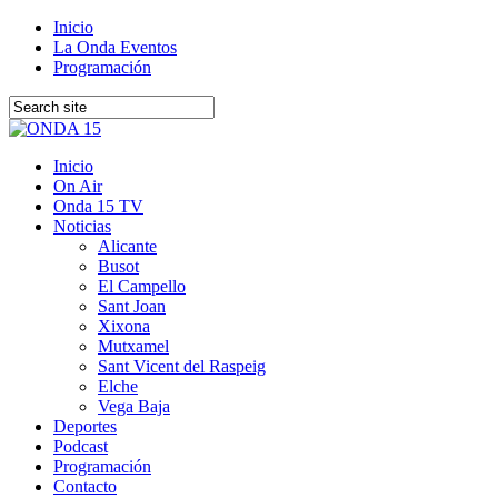
Inicio
La Onda Eventos
Programación
Inicio
On Air
Onda 15 TV
Noticias
Alicante
Busot
El Campello
Sant Joan
Xixona
Mutxamel
Sant Vicent del Raspeig
Elche
Vega Baja
Deportes
Podcast
Programación
Contacto