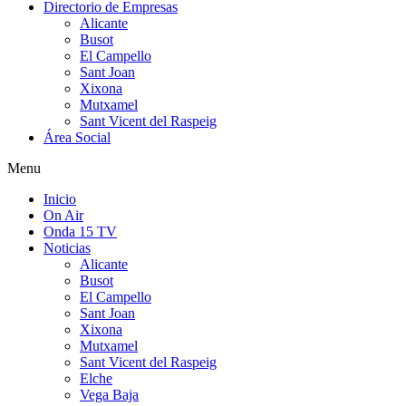
Directorio de Empresas
Alicante
Busot
El Campello
Sant Joan
Xixona
Mutxamel
Sant Vicent del Raspeig
Área Social
Menu
Inicio
On Air
Onda 15 TV
Noticias
Alicante
Busot
El Campello
Sant Joan
Xixona
Mutxamel
Sant Vicent del Raspeig
Elche
Vega Baja