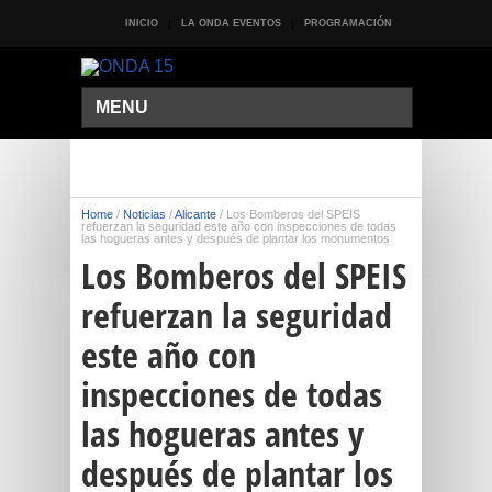
INICIO
LA ONDA EVENTOS
PROGRAMACIÓN
MENU
Home
/
Noticias
/
Alicante
/
Los Bomberos del SPEIS
refuerzan la seguridad este año con inspecciones de todas
las hogueras antes y después de plantar los monumentos
Los Bomberos del SPEIS
refuerzan la seguridad
este año con
inspecciones de todas
las hogueras antes y
después de plantar los