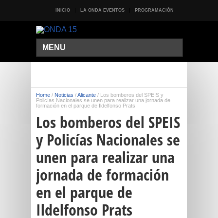
INICIO
LA ONDA EVENTOS
PROGRAMACIÓN
MENU
Home
/
Noticias
/
Alicante
/
Los bomberos del SPEIS y
Policías Nacionales se unen para realizar una jornada de
formación en el parque de Ildelfonso Prats
Los bomberos del SPEIS
y Policías Nacionales se
unen para realizar una
jornada de formación
en el parque de
Ildelfonso Prats