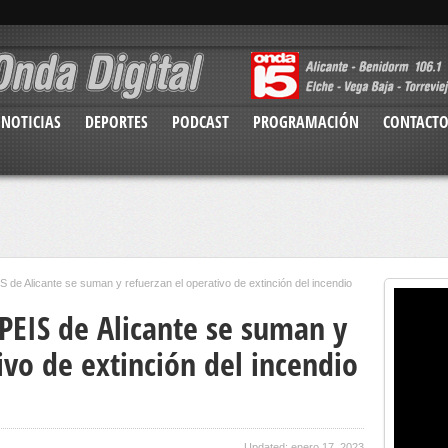
NOTICIAS
DEPORTES
PODCAST
PROGRAMACIÓN
CONTACT
 de Alicante se suman y refuerzan el operativo de extinción del incendio
PEIS de Alicante se suman y
ivo de extinción del incendio
Updated: enero 17, 2023