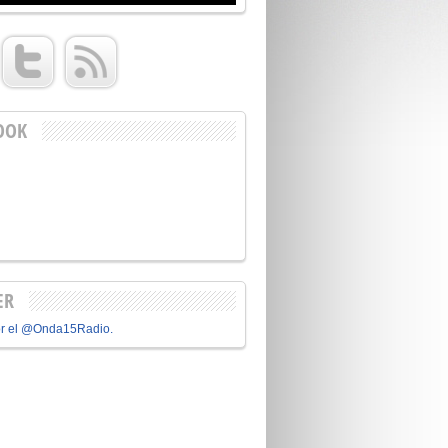
OOK
ER
or el @Onda15Radio.