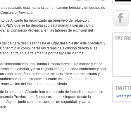
ha desplazado esta mañana con un camión forestal y un equipo de
 Consorcio Provincial
to de Alicante ha organizado un operativo de refuerzo y
del SPEIS que se ha desplazado esta mañana con un camión
oyar al Consorcio Provincial en las labores de extinción del
.
FACEB
a salida para desplazar hasta el lugar del siniestro este operativo y
l Consorcio al complicarse las tareas de extinción debido a las
e encuentra en alerta amarilla por riesgos de vientos.
de inmediato con una Bomba Urbana forestal, un mando y cinco
areas de extinción, y a su llegada el fuego estaba controlado y han
una zona montañosa intermedia situada entre la parte urbana y la
os Bomberos van a permanecer durante esta mañana de forma
 reactivación del incendio debido al viento.
TWITT
de la ciudad de Alicante han colaborado de inmediato cuando se
Tweets p
Consorcio Provincial de Bomberos, que extinguen desde la
 en Aigües junto con otros cuerpos de seguridad, y van a
erzo.