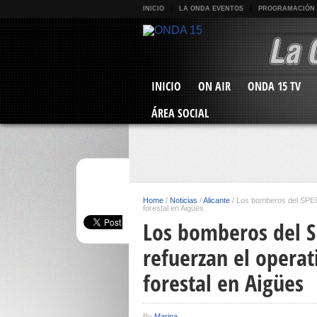
INICIO
LA ONDA EVENTOS
PROGRAMACIÓN
INICIO
ON AIR
ONDA 15 TV
ÁREA SOCIAL
Home
/
Noticias
/
Alicante
/
Los bomberos del SPEIS
forestal en Aigües
Los bomberos del S
refuerzan el operat
forestal en Aigües
By
Marina