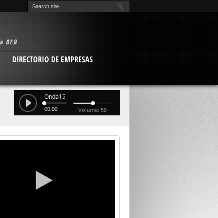
O
DIRECTORIO DE EMPRESAS
Onda15
00:00
Volume: 50