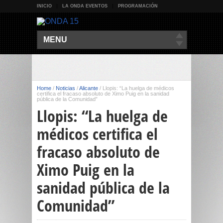
INICIO
LA ONDA EVENTOS
PROGRAMACIÓN
MENU
Home
/
Noticias
/
Alicante
/
Llopis: “La huelga de médicos
certifica el fracaso absoluto de Ximo Puig en la sanidad
pública de la Comunidad”
Llopis: “La huelga de
médicos certifica el
fracaso absoluto de
Ximo Puig en la
sanidad pública de la
Comunidad”