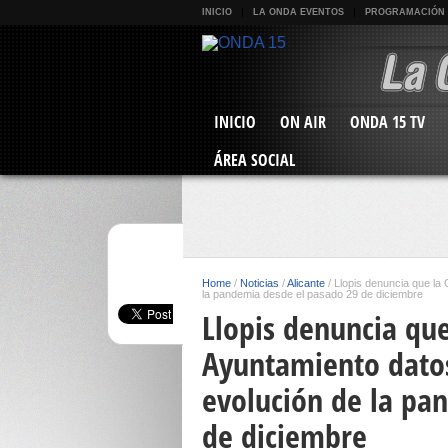
INICIO
LA ONDA EVENTOS
PROGRAMACIÓN
INICIO
ON AIR
ONDA 15 TV
ÁREA SOCIAL
Home
/
Noticias
/
Alicante
/
Llopis denuncia que la G
la pandemia desde el pasado 29 de diciembre
Llopis denuncia que 
Ayuntamiento datos
evolución de la pa
de diciembre