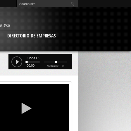
O
DIRECTORIO DE EMPRESAS
Onda15
00:00
Volume: 50