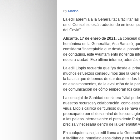
By
Marina
La edil apremia a la Generalitat a facilitar l
en el Consell se está traduciendo en incom
del Covid”
Alicante, 17 de enero de 2021.
La concejal d
homónima en la Generalitat, Ana Barceló, que
considerar “inaceptable que desde el pasado 
de contagios, este Ayuntamiento no tenga inf
nuestra ciudad. Ese último informe, además, c
La edil Llopis recuerda que “ya desde el pri
muchos esfuerzos conseguimos que la General
la batalla que debemos de dar desde todas l
en estos momentos, de la evolución de la pa
de comunicación de cómo empeoran los casos 
La concejal de Sanidad considera “vital pode
nuestros recursos y colaboración, como estam
virus. Llopis califica de “curioso que se ha
preocupado por el descontrol de los contagios,
a las peleas internas entre el presidente Pui
precisa y necesaria dentro de la Generalitat 
En cualquier caso, la edil llama a la General
a facilitar de inmediato esos datos y en tal s