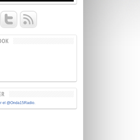
OOK
ER
or el @Onda15Radio.