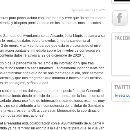
Updated: enero 17, 2021
as cifras para poder actuar conjuntamente y cree que “la pelea interna
petencia y bloqueo precisamente en los momentos más delicados
e Sanidad del Ayuntamiento de Alicante, Julia Llopis, reclama a su
FACEB
 le remita los datos sobre la evolución de la pandemia al
2 de enero, y tal y como parece que está evolucionando el nivel
ormación puntual e inmediata sobre los niveles de contagios en
ontenía datos relativos al 29 de diciembre de 2020 ”.
ncipio de la pandemia se reclamó esta información y que tras
itat nos remitiera esos informes. Es totalmente incongruente con
as administraciones que no se nos mantenga al día, precisamente
ndemia, y que nos tengamos que informar a través de los medios
de contagios”, señala la edil.
TWITT
r contar con esos datos para poner a disposición de la Generalitat
Tweets p
os haciendo desde el inicio de la pandemia, en la lucha contra el
ya cortado ahora ese flujo de información, cuando todos estamos muy
 y no sé si atribuirlo a la incompetencia de la titular de Sanidad o
g y la vicepresidenta Oltra, que están bloqueando la coordinación
y con otras administraciones”.
itat a reanudar esta colaboración con el Ayuntamiento de Alicante y
entido ya ha remitido un escrito a la Generalitat para que se vuelvan