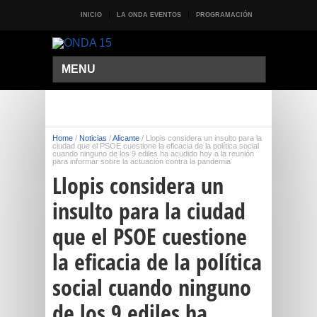
INICIO
LA ONDA EVENTOS
PROGRAMACIÓN
MENU
Home
/
Noticias
/
Alicante
/
Llopis considera un insulto para la
ciudad que el PSOE cuestione la eficacia de la política social
cuando ninguno de los 9 ediles ha acudido hoy a la reunión
para informar sobre la actuación contra la pandemia
Llopis considera un
insulto para la ciudad
que el PSOE cuestione
la eficacia de la política
social cuando ninguno
de los 9 ediles ha