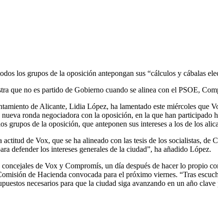
odos los grupos de la oposición antepongan sus “cálculos y cábalas elect
estra que no es partido de Gobierno cuando se alinea con el PSOE, Co
tamiento de Alicante, Lidia López, ha lamentado este miércoles que Vo
a nueva ronda negociadora con la oposición, en la que han participad
os grupos de la oposición, que anteponen sus intereses a los de los alic
 actitud de Vox, que se ha alineado con las tesis de los socialistas, 
ra defender los intereses generales de la ciudad”, ha añadido López.
 y concejales de Vox y Compromís, un día después de hacer lo propio c
a Comisión de Hacienda convocada para el próximo viernes. “Tras escuch
upuestos necesarios para que la ciudad siga avanzando en un año clave 