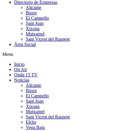
Directorio de Empresas
Alicante
Busot
El Campello
Sant Joan
Xixona
Mutxamel
Sant Vicent del Raspeig
Área Social
Menu
Inicio
On Air
Onda 15 TV
Noticias
Alicante
Busot
El Campello
Sant Joan
Xixona
Mutxamel
Sant Vicent del Raspeig
Elche
Vega Baja