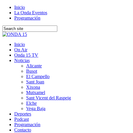
Inicio
La Onda Eventos
Programación
Inicio
On Air
Onda 15 TV
Noticias
Alicante
Busot
El Campello
Sant Joan
Xixona
Mutxamel
Sant Vicent del Raspeig
Elche
Vega Baja
Deportes
Podcast
Programación
Contacto