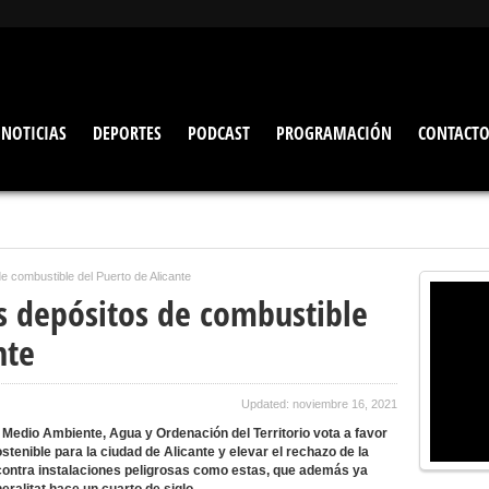
NOTICIAS
DEPORTES
PODCAST
PROGRAMACIÓN
CONTACT
de combustible del Puerto de Alicante
os depósitos de combustible
nte
Updated: noviembre 16, 2021
Medio Ambiente, Agua y Ordenación del Territorio vota a favor
tenible para la ciudad de Alicante y elevar el rechazo de la
 contra instalaciones peligrosas como estas, que además ya