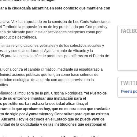
alitat hace un cuarto de siglo.
r a la ciudadanía alicantina en este conflicto que mantiene con
os salvo Vox han aprobado en la comisión de Les Corts Valencianes
 Territorio la proposición no de ley presentada por Compromís y
FACEB
ria de Alicante para instalar actividades peligrosas como por
productos petrolíferos.
timas reivindicaciones vecinales y de los colectivos sociales y
es tal y como acordaron el Ayuntamiento de Alicante y la
95 para la no instalación de productos petrolíferos en el Puerto de
a lucha contra el cambio climático, mediante su espaldarazo a
ministraciones públicas que tengan como base criterios de
ansición ecológica, de acuerdo con aquello previsto en la
TWITT
ática.
Tweets p
ñalado la impulsora de la pnl, Cristina Rodríguez,
“el Puerto de
e de su entorno e impulsar una instalación para el
petrolíferos. La rechaza la sociedad alicantina, el
rtante lo que aprobamos hoy, que no es otra cosa que trasladar
rto de siglo por Ayuntamiento y Generalitat para que no existan
e Alicante. Hoy le decimos en el Estado que no puede vivir de
untad de la ciudadanía y de las instituciones que gestionan el