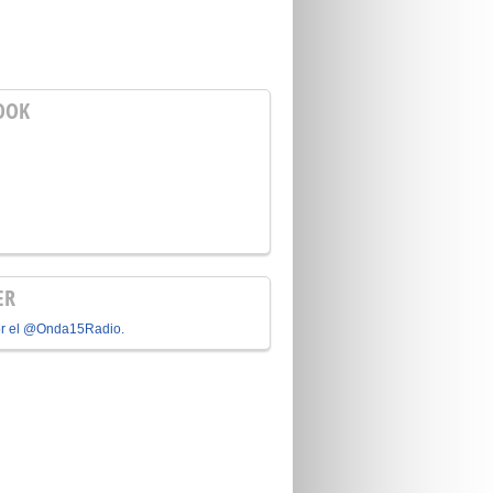
OOK
ER
or el @Onda15Radio.