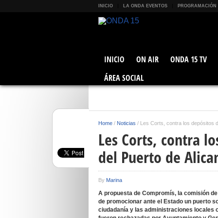
INICIO
LA ONDA EVENTOS
PROGRAMACIÓN
INICIO
ON AIR
ONDA 15 TV
ÁREA SOCIAL
Home
/
Noticias
/
Les Corts, contra los depósitos 
Les Corts, contra l
del Puerto de Alica
By
Marina
A propuesta de Compromís, la comisión de 
de promocionar ante el Estado un puerto sos
ciudadanía y las administraciones locales