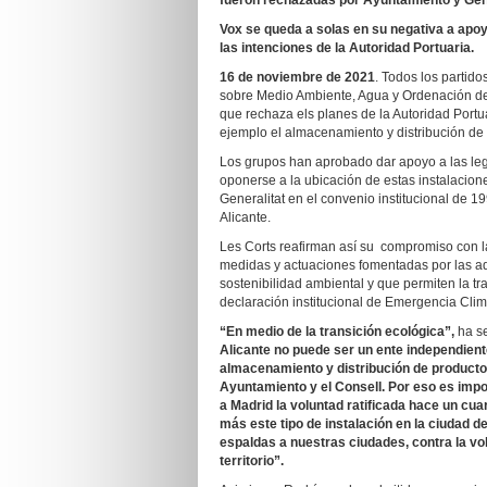
fueron rechazadas por Ayuntamiento y Gener
Vox se queda a solas en su negativa a apoya
las intenciones de la Autoridad Portuaria.
16 de noviembre de 2021
. Todos los partid
sobre Medio Ambiente, Agua y Ordenación del
que rechaza els planes de la Autoridad Portua
ejemplo el almacenamiento y distribución de 
Los grupos han aprobado dar apoyo a las legí
oponerse a la ubicación de estas instalacion
Generalitat en el convenio institucional de 19
Alicante.
Les Corts reafirman así su compromiso con l
medidas y actuaciones fomentadas por las ad
sostenibilidad ambiental y que permiten la tr
declaración institucional de Emergencia Clim
“En medio de la transición ecológica”,
ha se
Alicante no puede ser un ente independient
almacenamiento y distribución de productos 
Ayuntamiento y el Consell. Por eso es impo
a Madrid la voluntad ratificada hace un cua
más este tipo de instalación en la ciudad d
espaldas a nuestras ciudades, contra la vol
territorio”.