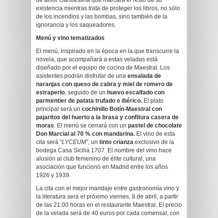
de amor clandestina que marcará el resto de su
existencia mientras trata de proteger los libros, no sólo
de los incendios y las bombas, sino también de la
ignorancia y los saqueadores.
Menú y vino tematizados
El menú, inspirado en la época en la que transcurre la
novela, que acompañará a estas veladas está
diseñado por el equipo de cocina de Maestral. Los
asistentes podrán disfrutar de una
ensalada de
naranjas con queso de cabra y miel de romero de
estraperlo
, seguido de un
huevo escalfado con
parmentier de patata trufado e ibérico.
El plato
principal será un
cochinillo Botín-Maestral con
pajaritos del huerto a la brasa y confitura casera de
moras
. El menú se cerrará con un
pastel de chocolate
Don Marcial al 70 % con mandarina.
El vino de esta
cita será
“LYCEUM”
, un
tinto crianza
exclusivo de la
bodega Casa Sicilia 1707. El nombre del vino hace
alusión al club femenino de élite cultural, una
asociación que funcionó en Madrid entre los años
1926 y 1939.
La cita con el mejor maridaje entre gastronomía vino y
la literatura será el próximo viernes, 8 de abril, a partir
de las 21:00 horas en el restaurante Maestral. El precio
de la velada será de 40 euros por cada comensal, con