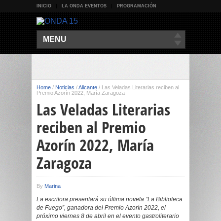
INICIO
LA ONDA EVENTOS
PROGRAMACIÓN
MENU
Home
/
Noticias
/
Alicante
/
Las Veladas Literarias reciben al
Premio Azorín 2022, María Zaragoza
Las Veladas Literarias
reciben al Premio
Azorín 2022, María
Zaragoza
By
Marina
La escritora presentará su última novela “La Biblioteca
de Fuego”, ganadora del Premio Azorín 2022, el
próximo viernes 8 de abril en el evento gastroliterario