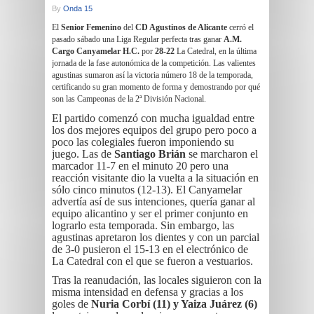
By
Onda 15
El
Senior Femenino
del
CD Agustinos de Alicante
cerró el
pasado sábado una Liga Regular perfecta tras ganar
A.M.
Cargo Canyamelar H.C.
por
28-22
La Catedral, en la última
jornada de la fase autonómica de la competición. Las valientes
agustinas sumaron así la victoria número 18 de la temporada,
certificando su gran momento de forma y demostrando por qué
son las Campeonas de la 2ª División Nacional.
El partido comenzó con mucha igualdad entre
los dos mejores equipos del grupo pero poco a
poco las colegiales fueron imponiendo su
juego. Las de
Santiago Brián
se marcharon el
marcador 11-7 en el minuto 20 pero una
reacción visitante dio la vuelta a la situación en
sólo cinco minutos (12-13). El Canyamelar
advertía así de sus intenciones, quería ganar al
equipo alicantino y ser el primer conjunto en
lograrlo esta temporada. Sin embargo, las
agustinas apretaron los dientes y con un parcial
de 3-0 pusieron el 15-13 en el electrónico de
La Catedral con el que se fueron a vestuarios.
Tras la reanudación, las locales siguieron con la
misma intensidad en defensa y gracias a los
goles de
Nuria Corbí (11) y Yaiza Juárez (6)