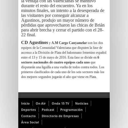
la ventaja con las valencianas se mantuvo
durante el resto del encuentro. Ya en los
minutos finales, un intento a la desesperada de
las visitantes por conseguir alcanzar a
Agustinos, produjo un mayor número de
pérdidas que aprovecharon las chicas de Brián
para abrir brecha y cerrar el partido con el 28-
22 final.
CD Agustinos
y
A.M Cargo Canyamelar
son los dos
equipos de la Comunidad Valenciana que disputen la fase de
ascenso a la División de Plata del balonmano femenino español
entre el 13 y 15 de mayo de 2016. Esta fase se divide en
6
sectores nacionales de cuatro equipos cada uno
que
disputarán una liguilla a una vuelta de todos contra todos. Los
primeros clasificados de cada uno de los seis sectores más los
dos mejores segundos jugarán el año que viene en Plata.
Inicio
On Air
Onda 15 TV
Noticias
Deportes
Podcast
Programación
Contacto
Directorio de Empresas
Área Social