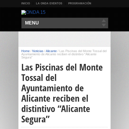
INICIO
LA ONDA EVENTOS
PROGRAMACIÓN
MENU
Home
/
Noticias
/
Alicante
/
Las Piscinas del Monte Tossal del
Ayuntamiento de Alicante reciben el distintivo “Alicante
Segura”
Las Piscinas del Monte
Tossal del
Ayuntamiento de
Alicante reciben el
distintivo “Alicante
Segura”