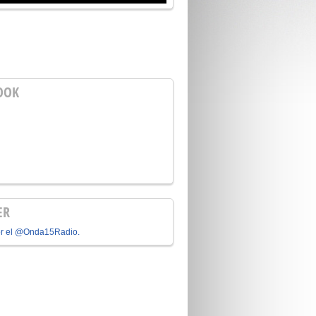
OOK
ER
or el @Onda15Radio.