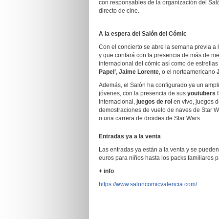
con responsables de la organización del Sal
directo de cine.
A la espera del Salón del Cómic
Con el concierto se abre la semana previa a
y que contará con la presencia de más de me
internacional del cómic así como de estrellas 
Papel’
,
Jaime Lorente
, o el norteamericano
Además, el Salón ha configurado ya un ampli
jóvenes, con la presencia de sus
youtubers
f
internacional,
juegos de rol
en vivo, juegos d
demostraciones de vuelo de naves de Star Wa
o una carrera de droides de Star Wars.
Entradas ya a la venta
Las entradas ya están a la venta y se pueden 
euros para niños hasta los packs familiares p
+ info
https://www.saloncomicvalencia.com/