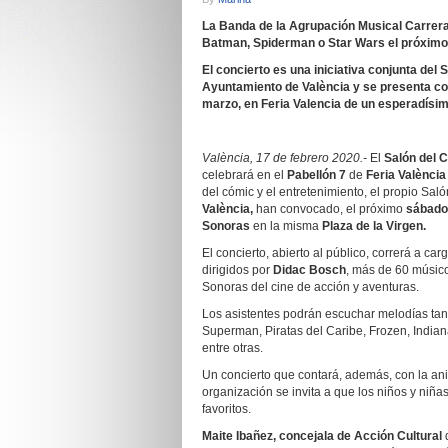
La Banda de la Agrupación Musical Carrera
Batman, Spiderman o Star Wars el próximo sá
El concierto es una iniciativa conjunta del 
Ayuntamiento de València y se presenta como
marzo, en Feria Valencia de un esperadísi
València, 17 de febrero 2020.-
El
Salón del 
celebrará en el
Pabellón 7
de
Feria València
del cómic y el entretenimiento, el propio Saló
València,
han convocado, el próximo
sábado
Sonoras
en la misma
Plaza de la Virgen.
El concierto, abierto al público, correrá a car
dirigidos por
Didac Bosch
, más de 60 músic
Sonoras del cine de acción y aventuras.
Los asistentes podrán escuchar melodías ta
Superman, Piratas del Caribe, Frozen, Indian
entre otras.
Un concierto que contará, además, con la an
organización se invita a que los niños y niña
favoritos.
Maite Ibañez, concejala de Acción Cultural
d