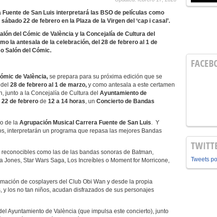
 Fuente de San Luis interpretará las BSO de películas como
bado 22 de febrero en la Plaza de la Virgen del ‘cap i casal’.
Salón del Cómic de València y la Concejalía de Cultura del
 la antesala de la celebración, del 28 de febrero al 1 de
mo Salón del Cómic.
FACEB
Cómic de València,
se prepara para su próxima edición que se
del
28 de febrero al 1 de marzo,
y como antesala a este certamen
n, junto a la Concejalía de Cultura del
Ayuntamiento de
 22 de febrero
de
12 a 14 horas
, un
Concierto de Bandas
go de la
Agrupación Musical Carrera Fuente de San Luis
. Y
os, interpretarán un programa que repasa las mejores Bandas
TWITT
n reconocibles como las de las bandas sonoras de Batman,
Tweets p
a Jones, Star Wars Saga, Los Increíbles o Moment for Morricone,
imación de cosplayers del Club Obi Wan y desde la propia
s, y los no tan niños, acudan disfrazados de sus personajes
el Ayuntamiento de València (que impulsa este concierto), junto