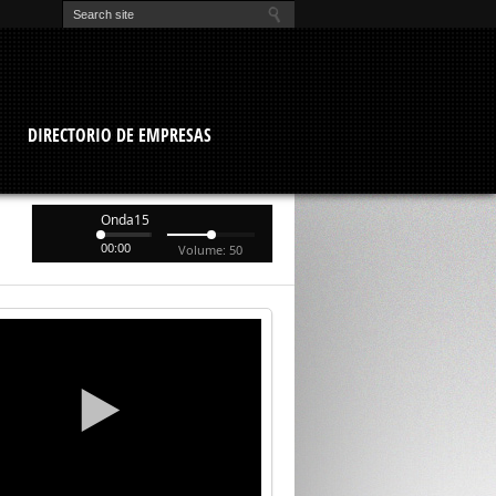
O
DIRECTORIO DE EMPRESAS
Onda15
00:00
Volume: 50