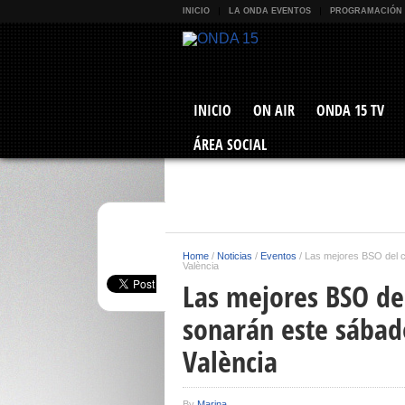
INICIO
LA ONDA EVENTOS
PROGRAMACIÓN
INICIO
ON AIR
ONDA 15 TV
ÁREA SOCIAL
Home
/
Noticias
/
Eventos
/
Las mejores BSO del c
València
Las mejores BSO de
sonarán este sábado
València
By
Marina