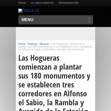
INICIO
LA ONDA EVENTOS
PROGRAMACIÓN
MENU
Home
/
Noticias
/
Alicante
/
Las Hogueras comienzan a
plantar sus 180 monumentos y se establecen tres corredores
en Alfonso el Sabio, la Rambla y Avenida de la Estación
Las Hogueras
comienzan a plantar
sus 180 monumentos y
se establecen tres
corredores en Alfonso
el Sabio, la Rambla y