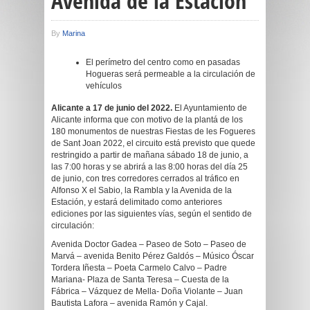
Avenida de la Estación
By
Marina
El perímetro del centro como en pasadas
Hogueras será permeable a la circulación de
vehículos
Alicante a 17 de junio del 2022.
El Ayuntamiento de
Alicante informa que con motivo de la plantá de los
180 monumentos de nuestras Fiestas de les Fogueres
de Sant Joan 2022, el circuito está previsto que quede
restringido a partir de mañana sábado 18 de junio, a
las 7:00 horas y se abrirá a las 8:00 horas del día 25
de junio, con tres corredores cerrados al tráfico en
Alfonso X el Sabio, la Rambla y la Avenida de la
Estación, y estará delimitado como anteriores
ediciones por las siguientes vías, según el sentido de
circulación:
Avenida Doctor Gadea – Paseo de Soto – Paseo de
Marvá – avenida Benito Pérez Galdós – Músico Óscar
Tordera Iñesta – Poeta Carmelo Calvo – Padre
Mariana- Plaza de Santa Teresa – Cuesta de la
Fábrica – Vázquez de Mella- Doña Violante – Juan
Bautista Lafora – avenida Ramón y Cajal.