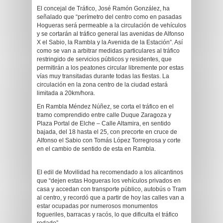
El concejal de Tráfico, José Ramón González, ha
señalado que “perímetro del centro como en pasadas
Hogueras será permeable a la circulación de vehículos
y se cortarán al tráfico general las avenidas de Alfonso
X el Sabio, la Rambla y la Avenida de la Estación”. Así
como se van a arbitrar medidas particulares al tráfico
restringido de servicios públicos y residentes, que
permitirán a los peatones circular libremente por estas
vías muy transitadas durante todas las fiestas. La
circulación en la zona centro de la ciudad estará
limitada a 20km/hora.
En Rambla Méndez Núñez, se corta el tráfico en el
tramo comprendido entre calle Duque Zaragoza y
Plaza Portal de Elche – Calle Altamira, en sentido
bajada, del 18 hasta el 25, con precorte en cruce de
Alfonso el Sabio con Tomás López Torregrosa y corte
en el cambio de sentido de esta en Rambla.
El edil de Movilidad ha recomendado a los alicantinos
que “dejen estas Hogueras los vehículos privados en
casa y accedan con transporte público, autobús o Tram
al centro, y recordó que a partir de hoy las calles van a
estar ocupadas por numerosos monumentos
fogueriles, barracas y racós, lo que dificulta el tráfico