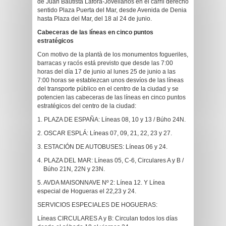
de Juan Bautista Lafora-Jovellanos en el carril derecho
sentido Plaza Puerta del Mar, desde Avenida de Denia
hasta Plaza del Mar, del 18 al 24 de junio.
Cabeceras de las líneas en cinco puntos
estratégicos
Con motivo de la plantà de los monumentos fogueriles,
barracas y racós está previsto que desde las 7:00
horas del día 17 de junio al lunes 25 de junio a las
7:00 horas se establezcan unos desvíos de las líneas
del transporte público en el centro de la ciudad y se
potencien las cabeceras de las líneas en cinco puntos
estratégicos del centro de la ciudad:
1. PLAZA DE ESPAÑA: Líneas 08, 10 y 13 / Búho 24N.
2. OSCAR ESPLÁ: Líneas 07, 09, 21, 22, 23 y 27.
3. ESTACIÓN DE AUTOBUSES: Líneas 06 y 24.
4. PLAZA DEL MAR: Líneas 05, C-6, Circulares A y B /
Búho 21N, 22N y 23N.
5. AVDA MAISONNAVE Nº 2: Línea 12. Y Línea
especial de Hogueras el 22,23 y 24.
SERVICIOS ESPECIALES DE HOGUERAS:
Líneas CIRCULARES A y B: Circulan todos los días