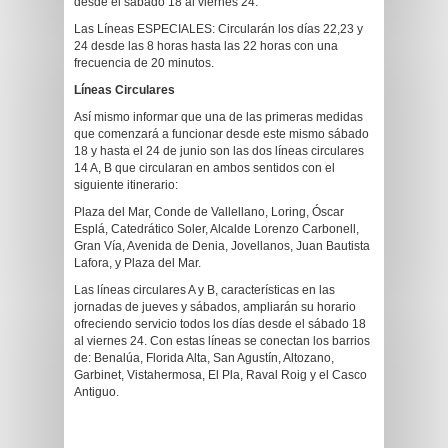
desde el sábado 18 al viernes 24.
Las Líneas ESPECIALES: Circularán los días 22,23 y
24 desde las 8 horas hasta las 22 horas con una
frecuencia de 20 minutos.
Líneas Circulares
Así mismo informar que una de las primeras medidas
que comenzará a funcionar desde este mismo sábado
18 y hasta el 24 de junio son las dos líneas circulares
14 A, B que circularan en ambos sentidos con el
siguiente itinerario:
Plaza del Mar, Conde de Vallellano, Loring, Óscar
Esplá, Catedrático Soler, Alcalde Lorenzo Carbonell,
Gran Vía, Avenida de Denia, Jovellanos, Juan Bautista
Lafora, y Plaza del Mar.
Las líneas circulares A y B, características en las
jornadas de jueves y sábados, ampliarán su horario
ofreciendo servicio todos los días desde el sábado 18
al viernes 24. Con estas líneas se conectan los barrios
de: Benalúa, Florida Alta, San Agustín, Altozano,
Garbinet, Vistahermosa, El Pla, Raval Roig y el Casco
Antiguo.