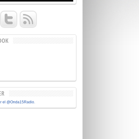
OOK
ER
or el @Onda15Radio.