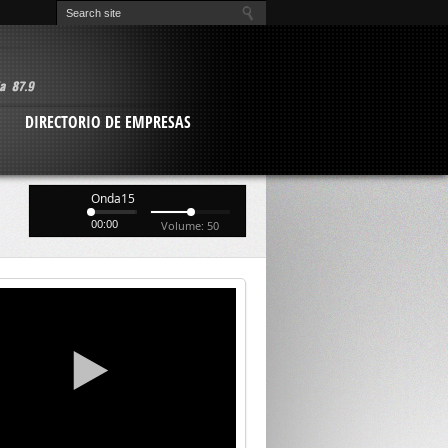
O
DIRECTORIO DE EMPRESAS
Onda15
00:00
Volume: 50