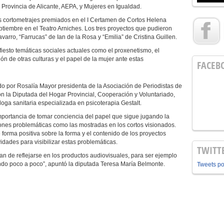
 Provincia de Alicante, AEPA, y Mujeres en Igualdad.
los cortometrajes premiados en el I Certamen de Cortos Helena
tiembre en el Teatro Arniches. Los tres proyectos que pudieron
varro, “Farrucas” de Ian de la Rosa y “Emilia” de Cristina Guillen.
fiesto temáticas sociales actuales como el proxenetismo, el
ón de otras culturas y el papel de la mujer ante estas
FACEB
o por Rosalía Mayor presidenta de la Asociación de Periodistas de
eron la Diputada del Hogar Provincial, Cooperación y Voluntariado,
loga sanitaria especializada en psicoterapia Gestalt.
mportancia de tomar conciencia del papel que sigue jugando la
iones problemáticas como las mostradas en los cortos visionados.
forma positiva sobre la forma y el contenido de los proyectos
idades para visibilizar estas problemáticas.
TWITT
n de reflejarse en los productos audiovisuales, para ser ejemplo
do poco a poco”, apuntó la diputada Teresa María Belmonte.
Tweets p