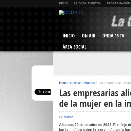
INICIO
LA ONDA EVENTOS
PROGRAMACIÓN
INICIO
ON AIR
ONDA 15 TV
ÁREA SOCIAL
Home
/
Noticias
/
Alicante
/
Las empresarias alicant
Las empresarias ali
de la mujer en la i
By
Marina
Alicante, 20 de octubre de 2022.
El reflejo 
fue la temática sobre la que versó ayer la jo