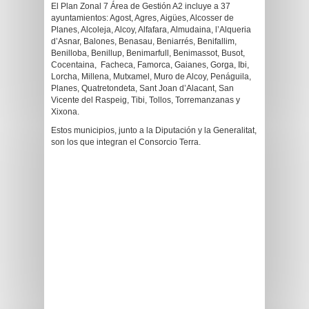
El Plan Zonal 7 Área de Gestión A2 incluye a 37
ayuntamientos: Agost, Agres, Aigües, Alcosser de
Planes, Alcoleja, Alcoy, Alfafara, Almudaina, l’Alqueria
d’Asnar, Balones, Benasau, Beniarrés, Benifallim,
Benilloba, Benillup, Benimarfull, Benimassot, Busot,
Cocentaina, Facheca, Famorca, Gaianes, Gorga, Ibi,
Lorcha, Millena, Mutxamel, Muro de Alcoy, Penáguila,
Planes, Quatretondeta, Sant Joan d’Alacant, San
Vicente del Raspeig, Tibi, Tollos, Torremanzanas y
Xixona.
Estos municipios, junto a la Diputación y la Generalitat,
son los que integran el Consorcio Terra.