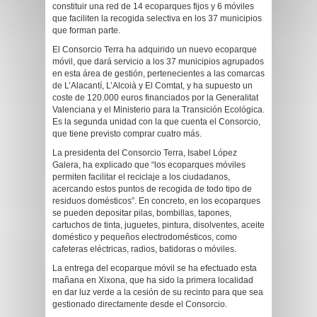
constituir una red de 14 ecoparques fijos y 6 móviles
que faciliten la recogida selectiva en los 37 municipios
que forman parte.
El Consorcio Terra ha adquirido un nuevo ecoparque
móvil, que dará servicio a los 37 municipios agrupados
en esta área de gestión, pertenecientes a las comarcas
de L’Alacantí, L’Alcoià y El Comtat, y ha supuesto un
coste de 120.000 euros financiados por la Generalitat
Valenciana y el Ministerio para la Transición Ecológica.
Es la segunda unidad con la que cuenta el Consorcio,
que tiene previsto comprar cuatro más.
La presidenta del Consorcio Terra, Isabel López
Galera, ha explicado que “los ecoparques móviles
permiten facilitar el reciclaje a los ciudadanos,
acercando estos puntos de recogida de todo tipo de
residuos domésticos”. En concreto, en los ecoparques
se pueden depositar pilas, bombillas, tapones,
cartuchos de tinta, juguetes, pintura, disolventes, aceite
doméstico y pequeños electrodomésticos, como
cafeteras eléctricas, radios, batidoras o móviles.
La entrega del ecoparque móvil se ha efectuado esta
mañana en Xixona, que ha sido la primera localidad
en dar luz verde a la cesión de su recinto para que sea
gestionado directamente desde el Consorcio.