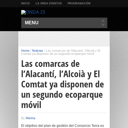
INICIO
LA ONDA EVENTOS
PROGRAMACIÓN
MENU
Home
/
Noticias
/
Las comarcas de l’Alacantí, l’Alcoià y El
Comtat ya disponen de un segundo ecoparque móvil
Las comarcas de
l’Alacantí, l’Alcoià y El
Comtat ya disponen de
un segundo ecoparque
móvil
By
Marina
El objetivo del plan de gestión del Consorcio Terra es