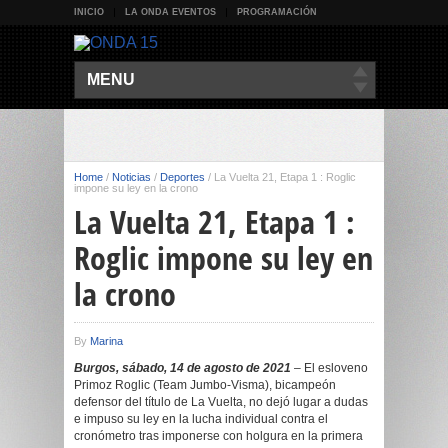
INICIO
LA ONDA EVENTOS
PROGRAMACIÓN
MENU
Home
/
Noticias
/
Deportes
/
La Vuelta 21, Etapa 1 : Roglic
impone su ley en la crono
La Vuelta 21, Etapa 1 :
Roglic impone su ley en
la crono
By
Marina
Burgos, sábado, 14 de agosto de 2021
– El esloveno
Primoz Roglic (Team Jumbo-Visma), bicampeón
defensor del título de La Vuelta, no dejó lugar a dudas
e impuso su ley en la lucha individual contra el
cronómetro tras imponerse con holgura en la primera