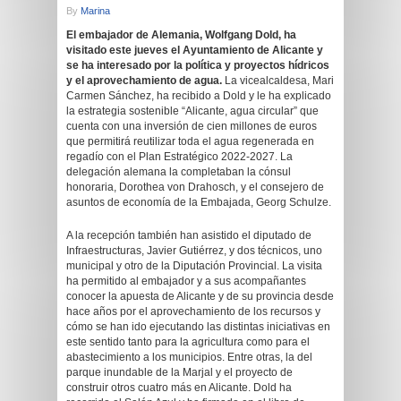
By
Marina
El embajador de Alemania, Wolfgang Dold, ha
visitado este jueves el Ayuntamiento de Alicante y
se ha interesado por la política y proyectos hídricos
y el aprovechamiento de agua.
La vicealcaldesa, Mari
Carmen Sánchez, ha recibido a Dold y le ha explicado
la estrategia sostenible “Alicante, agua circular” que
cuenta con una inversión de cien millones de euros
que permitirá reutilizar toda el agua regenerada en
regadío con el Plan Estratégico 2022-2027. La
delegación alemana la completaban la cónsul
honoraria, Dorothea von Drahosch, y el consejero de
asuntos de economía de la Embajada, Georg Schulze.
A la recepción también han asistido el diputado de
Infraestructuras, Javier Gutiérrez, y dos técnicos, uno
municipal y otro de la Diputación Provincial. La visita
ha permitido al embajador y a sus acompañantes
conocer la apuesta de Alicante y de su provincia desde
hace años por el aprovechamiento de los recursos y
cómo se han ido ejecutando las distintas iniciativas en
este sentido tanto para la agricultura como para el
abastecimiento a los municipios. Entre otras, la del
parque inundable de la Marjal y el proyecto de
construir otros cuatro más en Alicante. Dold ha