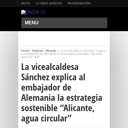
INICIO
LA ONDA EVENTOS
PROGRAMACIÓN
MENU
Home
/
Noticias
/
Alicante
/
La vicealcaldesa Sánchez explica
al embajador de Alemania la estrategia sostenible “Alicante,
agua circular”
La vicealcaldesa
Sánchez explica al
embajador de
Alemania la estrategia
sostenible “Alicante,
agua circular”