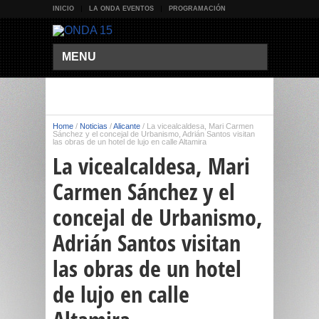
INICIO
LA ONDA EVENTOS
PROGRAMACIÓN
MENU
Home
/
Noticias
/
Alicante
/
La vicealcaldesa, Mari Carmen
Sánchez y el concejal de Urbanismo, Adrián Santos visitan
las obras de un hotel de lujo en calle Altamira
La vicealcaldesa, Mari
Carmen Sánchez y el
concejal de Urbanismo,
Adrián Santos visitan
las obras de un hotel
de lujo en calle