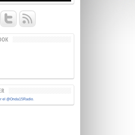
OOK
ER
or el @Onda15Radio.