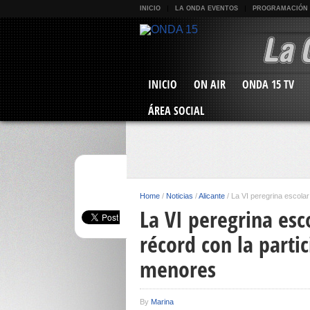
INICIO
LA ONDA EVENTOS
PROGRAMACIÓN
INICIO
ON AIR
ONDA 15 TV
ÁREA SOCIAL
Home
/
Noticias
/
Alicante
/
La VI peregrina escolar
La VI peregrina esc
récord con la parti
menores
By
Marina