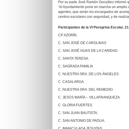
Por su parte José Ramón González informó qu
“el Ayuntamiento pone en marcha un amplio di
agentes, que serán los encargados de acompa
centros escolares con seguridad, y de realizar
Participantes de la VI Peregrina Escolar. 2
CP AZORÍN.
C. SAN JOSÉ DE CAROLINAS
C. SAN JOSÉ HIJAS DE LA CARIDAD.
C. SANTA TERESA.
C. SAGRADA FAMILIA.
C. NUESTRA SRA. DE LOS ÁNGELES.
C. CASALARGA.
C. NUESTRA SRA. DEL REMEDIO.
C. JESÚS MARÍA – VILLAFRANQUEZA.
C. GLORIA FUERTES.
C. SAN JUAN BAUTISTA.
C. SAN ANTONIO DE PADUA.
C. INMACULADA JESUITAS.