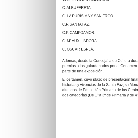
C. ALBUFERETA.
C. LA PURÍSIMA Y SAN FRCO.
C.P. SANTA FAZ.
C.P. CAMPOAMOR.
C. Mª AUXILIADORA.
C. ÓSCAR ESPLÁ.
Además, desde la Concejalía de Cultura dura
premios a los galardonados por el Certamen 
parte de una exposición.
El certamen, cuyo plazo de presentación final
historias y vivencias de la Santa Faz, su Mona
alumnos de Educación Primaria de los Centro
dos categorías (De 1º a 3º de Primaria y de 4º